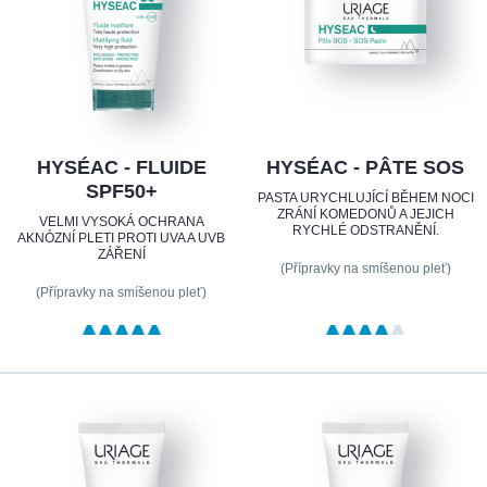
HYSÉAC - FLUIDE
HYSÉAC - PÂTE SOS
SPF50+
PASTA URYCHLUJÍCÍ BĚHEM NOCI
ZRÁNÍ KOMEDONŮ A JEJICH
VELMI VYSOKÁ OCHRANA
RYCHLÉ ODSTRANĚNÍ.
AKNÓZNÍ PLETI PROTI UVA A UVB
ZÁŘENÍ
(Přípravky na smíšenou pleť)
(Přípravky na smíšenou pleť)