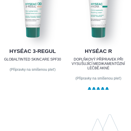
HYSÉAC 3-REGUL
HYSÉAC R
GLOBALTINTED SKINCARE SPF30
DOPLŇKOVÝ PŘÍPRAVEK PŘI
VYSUŠUJÍCÍ MEDIKAMENTÓZNÍ
LÉČBĚ AKNÉ
(Přípravky na smíšenou pleť)
(Přípravky na smíšenou pleť)