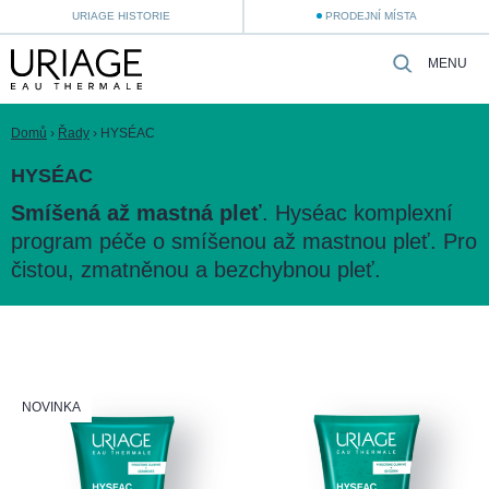
URIAGE HISTORIE
PRODEJNÍ MÍSTA
MENU
Domů
›
Řady
›
HYSÉAC
HYSÉAC
Smíšená až mastná pleť
. Hyséac komplexní
program péče o smíšenou až mastnou pleť. Pro
čistou, zmatněnou a bezchybnou pleť.
NOVINKA