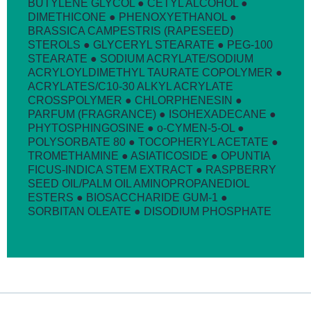
BUTYLENE GLYCOL ● CETYL ALCOHOL ●
DIMETHICONE ● PHENOXYETHANOL ●
BRASSICA CAMPESTRIS (RAPESEED)
STEROLS ● GLYCERYL STEARATE ● PEG-100
STEARATE ● SODIUM ACRYLATE/SODIUM
ACRYLOYLDIMETHYL TAURATE COPOLYMER ●
ACRYLATES/C10-30 ALKYL ACRYLATE
CROSSPOLYMER ● CHLORPHENESIN ●
PARFUM (FRAGRANCE) ● ISOHEXADECANE ●
PHYTOSPHINGOSINE ● o-CYMEN-5-OL ●
POLYSORBATE 80 ● TOCOPHERYL ACETATE ●
TROMETHAMINE ● ASIATICOSIDE ● OPUNTIA
FICUS-INDICA STEM EXTRACT ● RASPBERRY
SEED OIL/PALM OIL AMINOPROPANEDIOL
ESTERS ● BIOSACCHARIDE GUM-1 ●
SORBITAN OLEATE ● DISODIUM PHOSPHATE