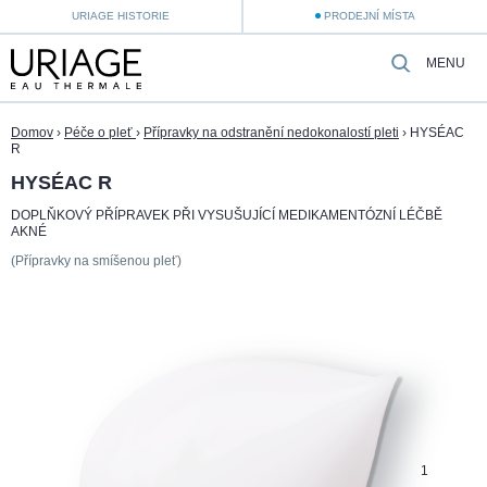
URIAGE HISTORIE
PRODEJNÍ MÍSTA
MENU
Domov
›
Péče o pleť
›
Přípravky na odstranění nedokonalostí pleti
›
HYSÉAC
R
HYSÉAC R
DOPLŇKOVÝ PŘÍPRAVEK PŘI VYSUŠUJÍCÍ MEDIKAMENTÓZNÍ LÉČBĚ
AKNÉ
(Přípravky na smíšenou pleť)
1