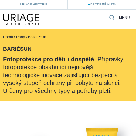
URIAGE HISTORIE
PRODEJNÍ MÍSTA
MENU
Domů
›
Řady
›
BARIÉSUN
BARIÉSUN
Fotoprotekce pro děti i dospělé
. Přípravky
fotoprotekce obsahující nejnovější
technologické inovace zajišťující bezpečí a
vysoký stupeň ochrany při pobytu na slunci.
Určeny pro všechny typy a potřeby pleti.