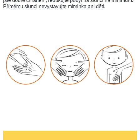
jste dobře chráněni, redukujte pobyt na slunci na minimum.
Přímému slunci nevystavujte miminka ani děti.