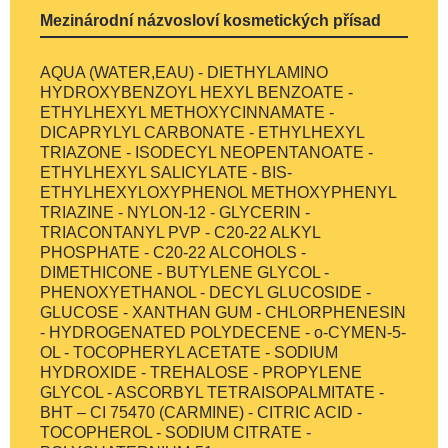
Mezinárodní názvosloví kosmetických přísad
AQUA (WATER,EAU) - DIETHYLAMINO
HYDROXYBENZOYL HEXYL BENZOATE -
ETHYLHEXYL METHOXYCINNAMATE -
DICAPRYLYL CARBONATE - ETHYLHEXYL
TRIAZONE - ISODECYL NEOPENTANOATE -
ETHYLHEXYL SALICYLATE - BIS-
ETHYLHEXYLOXYPHENOL METHOXYPHENYL
TRIAZINE - NYLON-12 - GLYCERIN -
TRIACONTANYL PVP - C20-22 ALKYL
PHOSPHATE - C20-22 ALCOHOLS -
DIMETHICONE - BUTYLENE GLYCOL -
PHENOXYETHANOL - DECYL GLUCOSIDE -
GLUCOSE - XANTHAN GUM - CHLORPHENESIN
- HYDROGENATED POLYDECENE - o-CYMEN-5-
OL - TOCOPHERYL ACETATE - SODIUM
HYDROXIDE - TREHALOSE - PROPYLENE
GLYCOL - ASCORBYL TETRAISOPALMITATE -
BHT – CI 75470 (CARMINE) - CITRIC ACID -
TOCOPHEROL - SODIUM CITRATE -