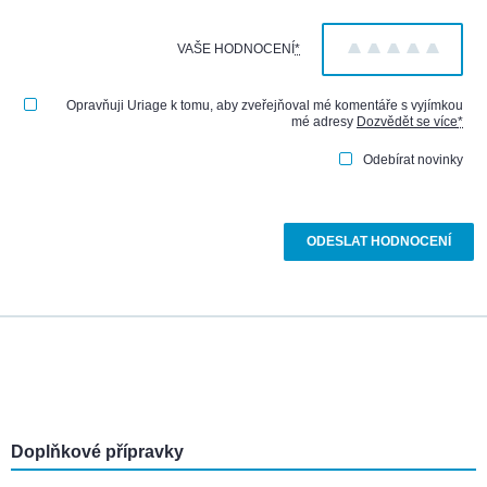
VAŠE HODNOCENÍ
*
1
2
3
4
5
Opravňuji Uriage k tomu, aby zveřejňoval mé komentáře s vyjímkou
mé adresy
Dozvědět se více
*
Odebírat novinky
Doplňkové přípravky