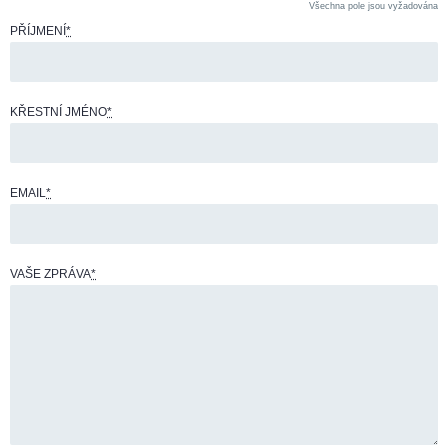
Všechna pole jsou vyžadována
PŘÍJMENÍ
*
KŘESTNÍ JMÉNO
*
EMAIL
*
VAŠE ZPRÁVA
*