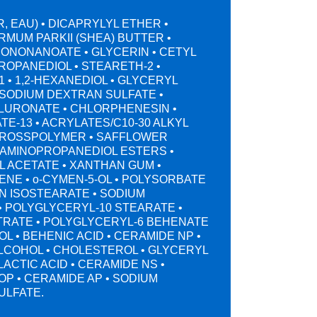
, EAU) • DICAPRYLYL ETHER •
MUM PARKII (SHEA) BUTTER •
SONONANOATE • GLYCERIN • CETYL
ROPANEDIOL • STEARETH-2 •
 • 1,2-HEXANEDIOL • GLYCERYL
 SODIUM DEXTRAN SULFATE •
LURONATE • CHLORPHENESIN •
E-13 • ACRYLATES/C10-30 ALKYL
ROSSPOLYMER • SAFFLOWER
L AMINOPROPANEDIOL ESTERS •
 ACETATE • XANTHAN GUM •
NE • o-CYMEN-5-OL • POLYSORBATE
AN ISOSTEARATE • SODIUM
• POLYGLYCERYL-10 STEARATE •
ITRATE • POLYGLYCERYL-6 BEHENATE
L • BEHENIC ACID • CERAMIDE NP •
LCOHOL • CHOLESTEROL • GLYCERYL
LACTIC ACID • CERAMIDE NS •
P • CERAMIDE AP • SODIUM
ULFATE.