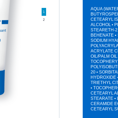
AQUA (WATER
1
BUTYROSPER
CETEARYL I
2
ALCOHOL • P
STEARETH-21
BEHENATE •
SODIUM HYA
POLYACRYLAT
ACRYLATE C
OIL/PALM OI
TOCOPHERYL
POLYISOBUTE
20 • SORBIT
HYDROXIDE 
TRIETHYL C
• TOCOPHERO
CETEARYL A
STEARATE • 
CERAMIDE EO
CETEARYL S