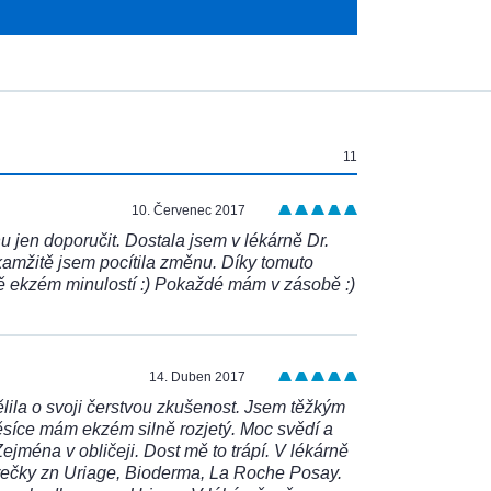
11
10. Červenec 2017
 jen doporučit. Dostala jsem v lékárně Dr.
amžitě jsem pocítila změnu. Díky tomuto
ě ekzém minulostí :) Pokaždé mám v zásobě :)
14. Duben 2017
ila o svoji čerstvou zkušenost. Jsem těžkým
ěsíce mám ekzém silně rozjetý. Moc svědí a
jména v obličeji. Dost mě to trápí. V lékárně
rečky zn Uriage, Bioderma, La Roche Posay.