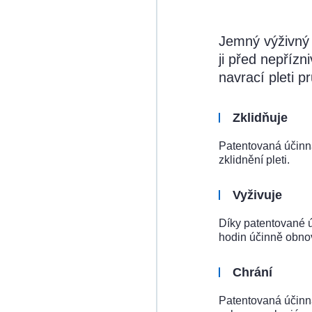
Jemný výživný k
ji před nepřízn
navrací pleti p
Zklidňuje
Patentovaná účinná
zklidnění pleti.
Vyživuje
Díky patentované ú
hodin účinně obnov
Chrání
Patentovaná účinn