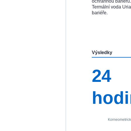
ochrannou bariéru.
Termální voda Uri
bariéře.
Výsledky
24
hodi
Korneometrick