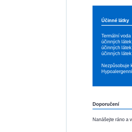
Účinné látky
Termální voda
účinných láte
účinných látek
účinných láte
Nezpůsobuje 
Hypoalergenn
Doporučení
Nanášejte ráno a v