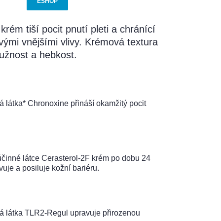
ESHOP
rém tiší pocit pnutí pleti a chránící
ivými vnějšími vlivy. Krémová textura
ružnost a hebkost.
 látka* Chronoxine přináší okamžitý pocit
činné látce Cerasterol-2F krém po dobu 24
uje a posiluje kožní bariéru.
á látka TLR2-Regul upravuje přirozenou