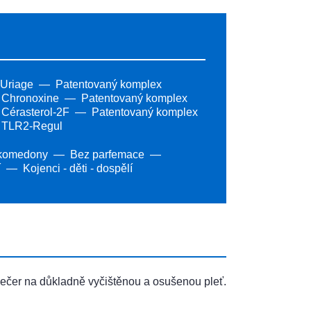
 Uriage
Patentovaný komplex
k Chronoxine
Patentovaný komplex
 Cérasterol-2F
Patentovaný komplex
k TLR2-Regul
komedony
Bez parfemace
í
Kojenci - děti - dospělí
ečer na důkladně vyčištěnou a osušenou pleť.