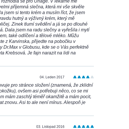
rozhodla se pro Uriage. V lékárně mě
velmi příjemná slečna, která mi vše skvěle
la jsem si tento krém a musím říct, že jsem
avdu hutný a výživný krém, který mě
ličej. Zinek tlumí svědění a já se po dlouhé
. Dala jsem na radu slečny a vyřešila i mytí
em, také odlíčení a tělové mléko. Můžu
ste z Karvinska, přijedte na pobočku v
y Dr.Max v Globusu, kde se o Vás perfektně
a Krebsová. Je fajn narazit na lidi na
04. Leden 2017
vuje pro stránce složení (znamená, že zklidní
pokožku), ovšem asi potřebuji něco, co se mi
rém mám zaschlý téměř okamžitě a mám pocit,
 znovu. Asi to ale není mínus. Alespoň je
03. Listopad 2016