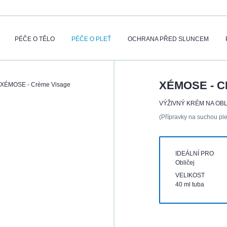
PÉČE O TĚLO
PÉČE O PLEŤ
OCHRANA PŘED SLUNCEM
XÉMOSE - 
XÉMOSE - Crème Visage
VÝŽIVNÝ KRÉM NA OBL
(Přípravky na suchou ple
IDEÁLNÍ PRO
Obličej
VELIKOST
40 ml tuba