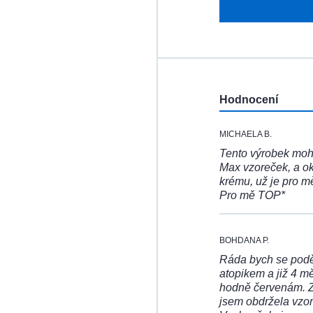
:
Hodnocení
MICHAELA B.
Tento výrobek mohu
Max vzoreček, a ok
krému, už je pro m
Pro mě TOP*
BOHDANA P.
Ráda bych se poděl
atopikem a již 4 m
hodně červenám. Ze
jsem obdržela vzo