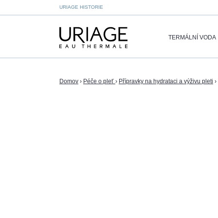
URIAGE HISTORIE
TERMÁLNÍ VODA
Domov
›
Péče o pleť
›
Přípravky na hydrataci a výživu pleti
›