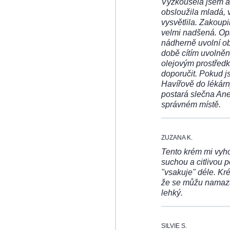
Vyzkoušela jsem a 
obsloužila mladá, 
vysvětlila. Zakoupi
velmi nadšená. Opr
nádherně uvolní ob
době cítím uvolněná
olejovým prostředk
doporučit. Pokud j
Havířově do lékárn
postará slečna Anet
správném místě.
ZUZANA K.
Tento krém mi vyho
suchou a citlivou 
"vsakuje" déle. K
že se můžu namazat
lehký.
SILVIE S.