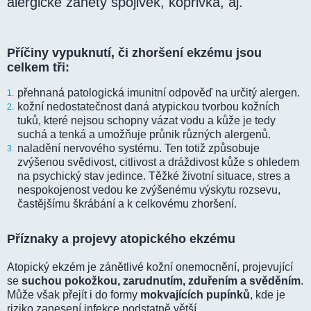
alergické záněty spojivek, kopřivka, aj.
Příčiny vypuknutí, či zhoršení ekzému jsou
celkem tři:
přehnaná patologická imunitní odpověď na určitý alergen.
kožní nedostatečnost daná atypickou tvorbou kožních
tuků, které nejsou schopny vázat vodu a kůže je tedy
suchá a tenká a umožňuje průnik různých alergenů.
naladění nervového systému. Ten totiž způsobuje
zvýšenou svědivost, citlivost a dráždivost kůže s ohledem
na psychický stav jedince. Těžké životní situace, stres a
nespokojenost vedou ke zvýšenému výskytu rozsevu,
častějšímu škrábání a k celkovému zhoršení.
Příznaky a projevy atopického ekzému
Atopický ekzém je zánětlivé kožní onemocnění, projevující
se
suchou pokožkou, zarudnutím, zduřením a svěděním
.
Může však přejít i do formy
mokvajících pupínků
, kde je
riziko zanesení infekce podstatně větší.