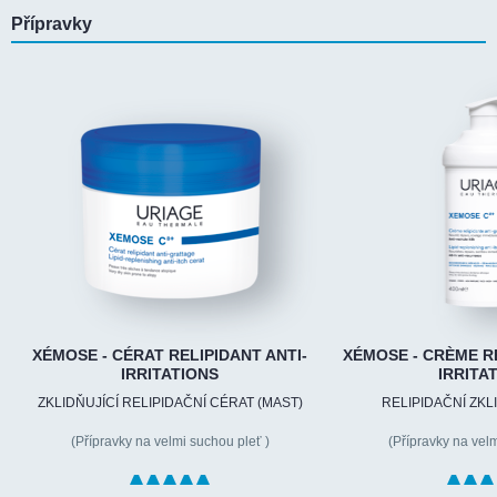
Přípravky
XÉMOSE - CÉRAT RELIPIDANT ANTI-
XÉMOSE - CRÈME RE
IRRITATIONS
IRRITA
ZKLIDŇUJÍCÍ RELIPIDAČNÍ CÉRAT (MAST)
RELIPIDAČNÍ ZKL
(Přípravky na velmi suchou pleť )
(Přípravky na velm