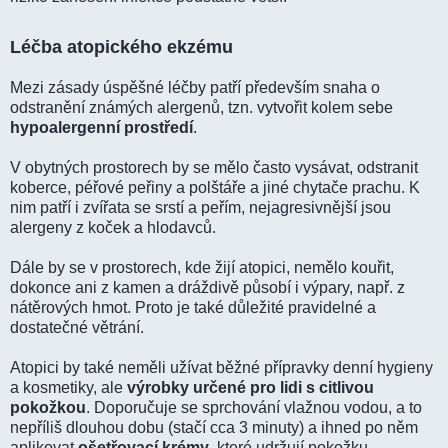
Léčba atopického ekzému
Mezi zásady úspěšné léčby patří především snaha o
odstranění známých alergenů, tzn. vytvořit kolem sebe
hypoalergenní prostředí
.
V obytných prostorech by se mělo často vysávat, odstranit
koberce, péřové peřiny a polštáře a jiné chytače prachu. K
nim patří i zvířata se srstí a peřím, nejagresivnější jsou
alergeny z koček a hlodavců.
Dále by se v prostorech, kde žijí atopici, nemělo kouřit,
dokonce ani z kamen a dráždivě působí i výpary, např. z
nátěrových hmot. Proto je také důležité pravidelné a
dostatečné větrání.
Atopici by také neměli užívat běžné přípravky denní hygieny
a kosmetiky, ale
výrobky určené pro lidi s citlivou
pokožkou
. Doporučuje se sprchování vlažnou vodou, a to
nepříliš dlouhou dobu (stačí cca 3 minuty) a ihned po něm
aplikovat
ošetřovací krémy
, které udržují pokožku