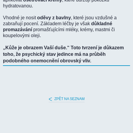
hydratovanou.
Vhodné je nosit
oděvy z bavlny
, které jsou vzdušné a
zabraňují pocení. Základem léčby je však
důkladné
promazávání
promašťujícími mléky, krémy, mastmi či
koupelovými oleji.
„Kůže je obrazem Vaší duše.“ Toto tvrzení je důkazem
toho, že psychický stav jedince má na průběh
podobného onemocnění obrovský vliv.
ZPĚT NA SEZNAM