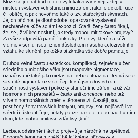
Může se jednat buď o projevy lokalizované nejčastěji v
místech vystavených slunečnímu záření, jako je dekolt, ruce
či obličej a pak hovoříme také o tzv. stařeckých skvrnách.
Jejich příčinou je dlouhodobé, opakované vystavení
nechráněné kůže solární expozici. Starší ženy často říkají,
že se již vůbec nesluní, jak tedy mohou mít takové projevy?
Za vše zodpovídá paměť pokožky. Projevy, které na kůži
vidíme v seniu, jsou již jen důsledkem našeho celoživotního
vztahu ke slunění, pokožka si zkrátka vše dobře pamatuje.
Druhou velmi častou estetickou komplikací, zejména u žen
středního a mladšího věku jsou mapovité pigmentace,
označované také jako melasma, nebo chloazma. Jedná se o
skvrnité pigmentace v obličeji, které jsou důsledkem
součinnosti vystavení pokožky slunečnímu záření a užívání
hormonálních preparátů – často antikoncepce, nebo též
vlivem hormonálních změn v těhotenství. Častěji jsou
postiženy ženy tmavších fototypů, projevy jsou nejčastěji ve
střední části obličeje, někdy pouze na čele, nebo nad horním
rtem, kde mohou imitovat zdánlivý „knír“.
Léčba a odstranění těchto projevů je náročná na trpělivost.
Doporučujeme nejrůznější bělící krémy, přípravky s