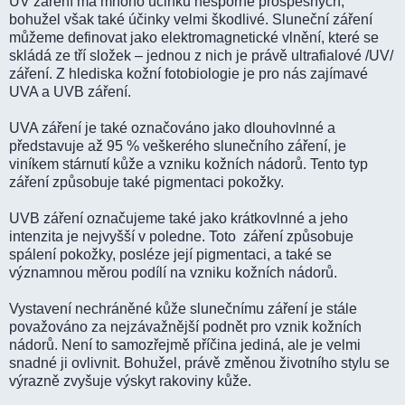
UV záření má mnoho účinků nesporně prospěšných,
bohužel však také účinky velmi škodlivé. Sluneční záření
můžeme definovat jako elektromagnetické vlnění, které se
skládá ze tří složek – jednou z nich je právě ultrafialové /UV/
záření. Z hlediska kožní fotobiologie je pro nás zajímavé
UVA a UVB záření.
UVA záření je také označováno jako dlouhovlnné a
představuje až 95 % veškerého slunečního záření, je
viníkem stárnutí kůže a vzniku kožních nádorů. Tento typ
záření způsobuje také pigmentaci pokožky.
UVB záření označujeme také jako krátkovlnné a jeho
intenzita je nejvyšší v poledne. Toto záření způsobuje
spálení pokožky, posléze její pigmentaci, a také se
významnou měrou podílí na vzniku kožních nádorů.
Vystavení nechráněné kůže slunečnímu záření je stále
považováno za nejzávažnější podnět pro vznik kožních
nádorů. Není to samozřejmě příčina jediná, ale je velmi
snadné ji ovlivnit. Bohužel, právě změnou životního stylu se
výrazně zvyšuje výskyt rakoviny kůže.