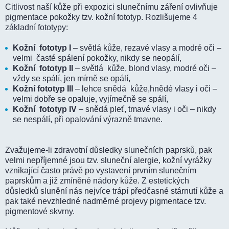
Citlivost naší kůže při expozici slunečnímu záření ovlivňuje
pigmentace pokožky tzv. kožní fototyp. Rozlišujeme 4
základní fototypy:
Kožní fototyp I
– světlá kůže, rezavé vlasy a modré oči –
velmi časté spálení pokožky, nikdy se neopálí,
Kožní fototyp II
– světlá kůže, blond vlasy, modré oči –
vždy se spálí, jen mírně se opálí,
Kožní fototyp III
– lehce snědá kůže,hnědé vlasy i oči –
velmi dobře se opaluje, vyjímečně se spálí,
Kožní fototyp IV
– snědá pleť, tmavé vlasy i oči – nikdy
se nespálí, při opalování výrazně tmavne.
Zvažujeme-li zdravotní důsledky slunečních paprsků, pak
velmi nepříjemné jsou tzv. sluneční alergie, kožní vyrážky
vznikající často právě po vystavení prvním slunečním
paprskům a již zmíněné nádory kůže. Z estetických
důsledků slunění nás nejvíce trápí předčasné stárnutí kůže a
pak také nevzhledné nadměrné projevy pigmentace tzv.
pigmentové skvrny.