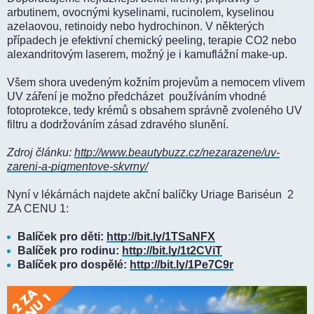
arbutinem, ovocnými kyselinami, rucinolem, kyselinou
azelaovou, retinoidy nebo hydrochinon. V některých
případech je efektivní chemický peeling, terapie CO2 nebo
alexandritovým laserem, možný je i kamuflážní make-up.
Všem shora uvedeným kožním projevům a nemocem vlivem
UV záření je možno předcházet používáním vhodné
fotoprotekce, tedy krémů s obsahem správně zvoleného UV
filtru a dodržováním zásad zdravého slunění.
Zdroj článku:
http://www.beautybuzz.cz/nezarazene/uv-
zareni-a-pigmentove-skvrny/
Nyní v lékárnách najdete akční balíčky Uriage Bariséun 2
ZA CENU 1:
Balíček pro děti:
http://bit.ly/1TSaNFX
Balíček pro rodinu:
http://bit.ly/1t2CViT
Balíček pro dospělé:
http://bit.ly/1Pe7C9r