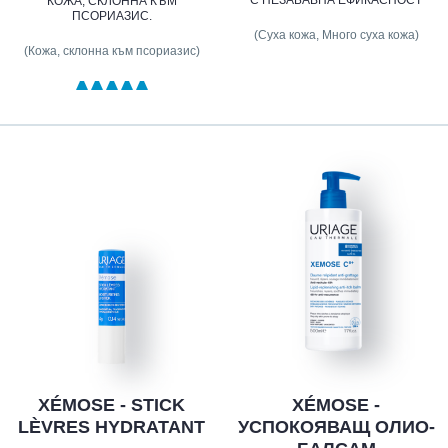
С НЕЗАБАВНА ЕФИКАСНОСТ
КОЖА, СКЛОННА КЪМ
ПСОРИАЗИС.
(Суха кожа, Много суха кожа)
(Кожа, склонна към псориазис)
XÉMOSE - STICK
XÉMOSE -
LÈVRES HYDRATANT
УСПОКОЯВАЩ ОЛИО-