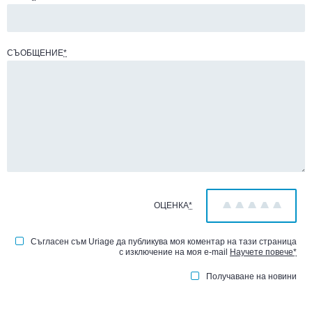
СЪОБЩЕНИЕ
*
ОЦЕНКА
*
1
2
3
4
5
Съгласен съм Uriage да публикува моя коментар на тази страница
с изключение на моя e-mail
Научете повече
*
Получаване на новини