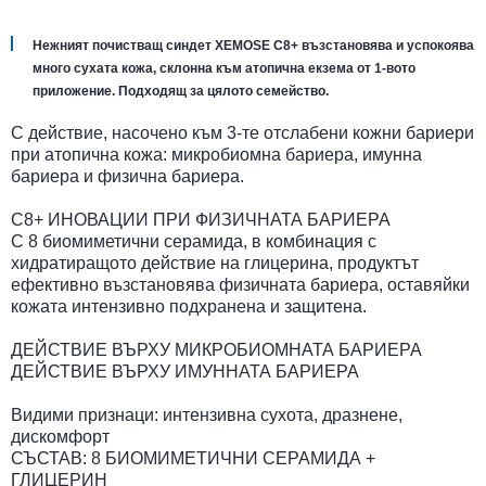
Нежният почистващ синдет XEMOSE C8+ възстановява и успокоява
много сухата кожа, склонна към атопична екзема от 1-вото
приложение. Подходящ за цялото семейство.
С действие, насочено към 3-те отслабени кожни бариери
при атопична кожа: микробиомна бариера, имунна
бариера и физична бариера.
C8+ ИНОВАЦИИ ПРИ ФИЗИЧНАТА БАРИЕРА
С 8 биомиметични серамида, в комбинация с
хидратиращото действие на глицерина, продуктът
ефективно възстановява физичната бариера, оставяйки
кожата интензивно подхранена и защитена.
ДЕЙСТВИЕ ВЪРХУ МИКРОБИОМНАТА БАРИЕРА
ДЕЙСТВИЕ ВЪРХУ ИМУННАТА БАРИЕРА
Видими признаци: интензивна сухота, дразнене,
дискомфорт
СЪСТАВ: 8 БИОМИМЕТИЧНИ СЕРАМИДА +
ГЛИЦЕРИН