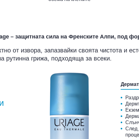
age – защитната сила на Френските Алпи, под фо
тно от извора, запазвайки своята чистота и ес
а рутинна грижа, подходяща за всеки.
Дермат
Раздр
и
Дерм
Екзем
Дерма
Слън
След 
проц