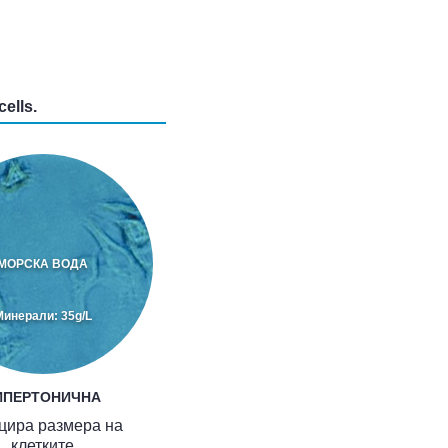
cells.
МОРСКА ВОДА
Минерали: 35g/L
ИПЕРТОНИЧНА
цира размера на
клетките