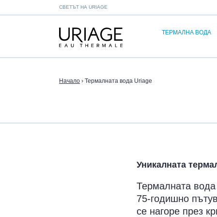
СВЕТЪТ НА URIAGE
ТЕРМАЛНА ВОДА
Начало
›
Термалната вода Uriage
Уникалната термал
Термалната вода 
75-годишно пътув
се нагоре през к