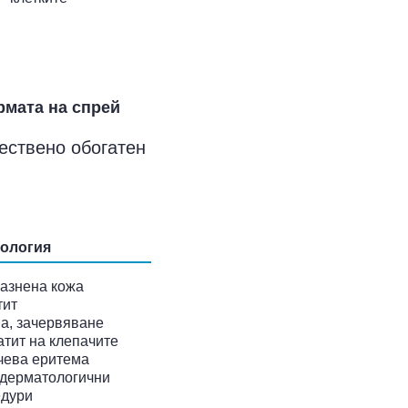
рмата на спрей
тествено обогатен
ология
азнена кожа
тит
а, зачервяване
тит на клепачите
чева еритема
дерматологични
едури