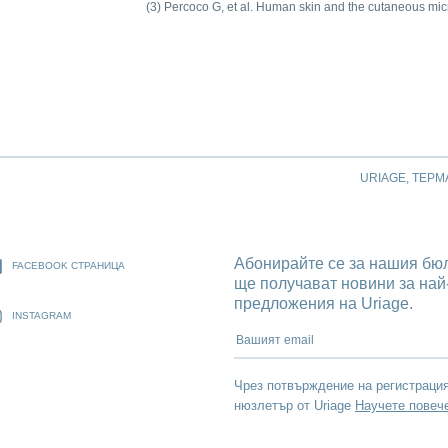
(3) Percoco G, et al. Human skin and the cutaneous mi
URIAGE, ТЕРМ
Абонирайте се за нашия бюл
FACEBOOK СТРАНИЦА
ще получават новини за най
предложения на Uriage.
INSTAGRAM
Вашият email
Чрез потвърждение на регистраци
нюзлетър от Uriage
Научете повеч