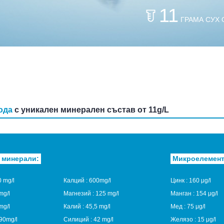
11
ГРАМА СУХ 
ода
с уникален минерален състав от 11g/L
 минерали:
Микроелемен
 mg/l
Калций :
600mg/l
Цинк :
160 μg/l
mg/l
Магнезий :
125 mg/l
Манган :
154 μg/l
mg/l
Калий :
45,5 mg/l
Мед :
75 μg/l
90mg/l
Силиций :
42 mg/l
Желязо :
15 μg/l