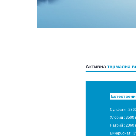
Активна
термална в
Естествени
Сулфати :
2860
Хлорид :
3500 
Натрий :
2360 
Бикарбонат :
3