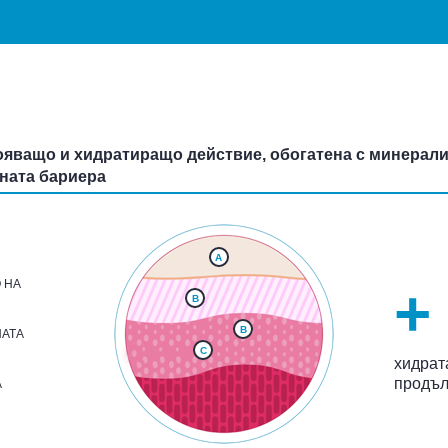
кояващо и хидратиращо действие, обогатена с минерали
жната бариера
A
 НА
+
B
B
АТА
C
хидрата
продъл
А