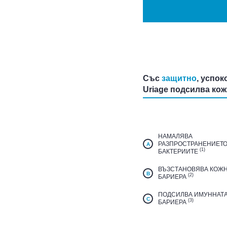
Със
защитно
, успо
Uriage подсилва ко
НАМАЛЯВА
РАЗПРОСТРАНЕНИЕТО
A
(1)
БАКТЕРИИТЕ
ВЪЗСТАНОВЯВА КОЖН
B
(2)
БАРИЕРА
ПОДСИЛВА ИМУННАТ
C
(3)
БАРИЕРА