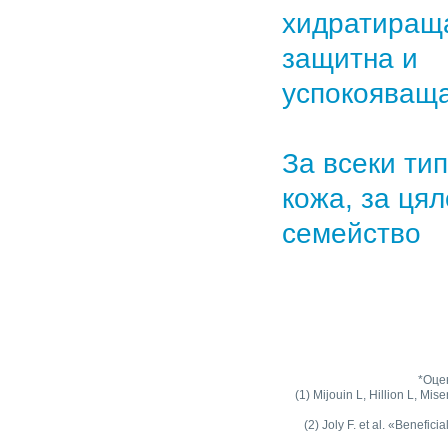
хидратиращ
защитна и
успокояващ
За всеки тип
кожа, за цял
семейство
*Оце
(1) Mijouin L, Hillion L, M
(2) Joly F. et al. «Benefic