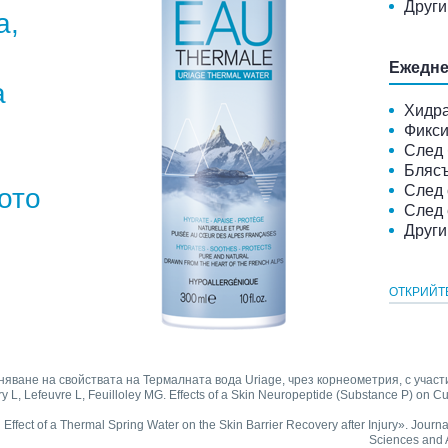
Други
а,
Ежедне
а
Хидр
Фикси
След
Бляс
След 
ото
След
Други
ОТКРИЙТ
няване на свойствата на Термалната вода Uriage, чрез корнеометрия, с учас
isery L, Lefeuvre L, Feuilloley MG. Effects of a Skin Neuropeptide (Substance P) o
ial Effect of a Thermal Spring Water on the Skin Barrier Recovery after Injury». Jour
Sciences and A