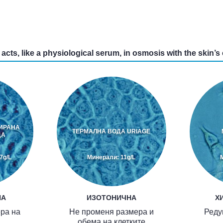
 acts, like a physiological serum, in osmosis with the skin’s 
ИРАНА
ТЕРМАЛНА ВОДА URIAGE
ДА
7g/L
Минерали: 11g/L
НА
ИЗОТОНИЧНА
Х
ра на
Не променя размера и
Реду
обема на клетките