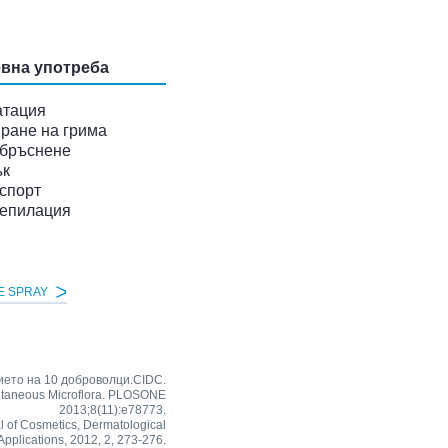
вна употреба
атация
ране на грима
 бръснене
ък
спорт
 епилация
Е SPRAY
тието на 10 доброволци.CIDC.
n Cutaneous Microflora. PLOSONE
2013;8(11):e78773.
nal of Cosmetics, Dermatological
pplications, 2012, 2, 273-276.