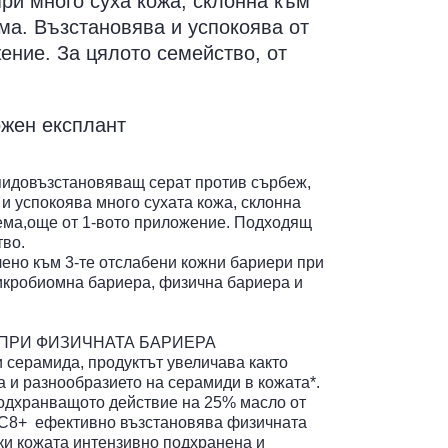
ри много суха кожа, склонна към
ма. Възстановява и успокоява от
ение. За цялото семейство, от
ожен експлант
довъзстановяващ серат против сърбеж,
 и успокоява много сухата кожа, склонна
ема,още от 1-вото приложение. Подходящ
тво.
чено към 3-те отслабени кожни бариери при
икробиомна бариера, физична бариера и
ПРИ ФИЗИЧНАТА БАРИЕРА
 серамида, продуктът увеличава както
а и разнообразието на серамиди в кожата*.
одхранващото действие на 25% масло от
C8+ ефективно възстановява физичната
ки кожата интензивно подхранена и