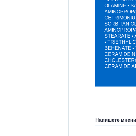
OLAMINE • S
AMINOPROPAN
CETRIMONIUM
SORBITAN OL
AMINOPROPA
STEARATE • 
• TRIETHYL 
BEHENATE • 
CERAMIDE NP
CHOLESTEROL
CERAMIDE AP
Напишете мнен