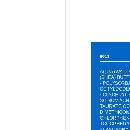
INCI
AQUA (WATE
(SHEA) BUT
• POLYSORBA
OCTYLDODEC
• GLYCERYL 
SODIUM ACR
TAURATE CO
DIMETHICON
CHLORPHENE
TOCOPHERYL
ALKYL ACRY