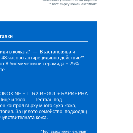
**Тест върху кожен експлант
тавки
иди в кожата*
Възстановява и
48-часово антирецидивно действие**
от 8 биомиметични серамида + 25%
те
RONOXINE + TLR2-REGUL + БАРИЕРНА
Лице и тяло
Тестван под
ен контрол върху много суха кожа,
атопия. За цялото семейство, подходящ
-чувствителната кожа.
*Тест върху кожен експлант