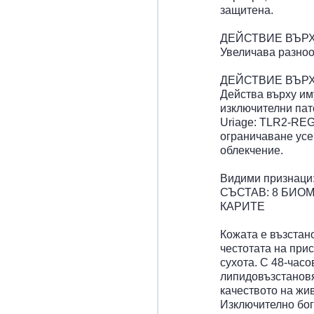
защитена.
ДЕЙСТВИЕ ВЪР
Увеличава разноо
ДЕЙСТВИЕ ВЪР
Действа върху им
изключителни пат
Uriage: TLR2-RE
ограничаване усе
облекчение.
Видими признаци:
СЪСТАВ: 8 БИО
КАРИТЕ
Кожата е възстано
честотата на при
сухота. С 48-час
липидовъзстанов
качеството на жив
Изключително бог