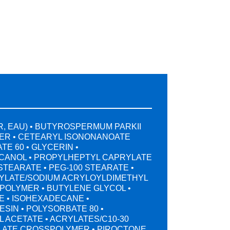
R, EAU) • BUTYROSPERMUM PARKII
TER • CETEARYL ISONONANOATE
TE 60 • GLYCERIN •
ANOL • PROPYLHEPTYL CAPRYLATE
STEARATE • PEG-100 STEARATE •
YLATE/SODIUM ACRYLOYLDIMETHYL
POLYMER • BUTYLENE GLYCOL •
E • ISOHEXADECANE •
SIN • POLYSORBATE 80 •
 ACETATE • ACRYLATES/C10-30
LATE CROSSPOLYMER • PIROCTONE