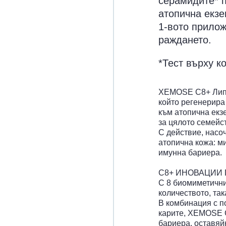
серамидите* п
атопична екзе
1-вото прилож
раждането.
*Тест върху к
XEMOSE C8+ Липи
който регенерира
към атопична екз
за цялото семейс
С действие, насо
атопична кожа: м
имунна бариера.
C8+ ИНОВАЦИИ 
С 8 биомиметични
количеството, так
В комбинация с п
карите, XEMOSE 
бариера, оставяй