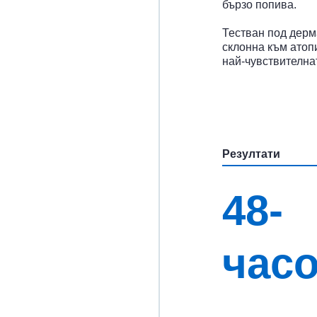
бързо попива.
Тестван под дерм
склонна към атопи
най-чувствителна
Резултати
48-
час