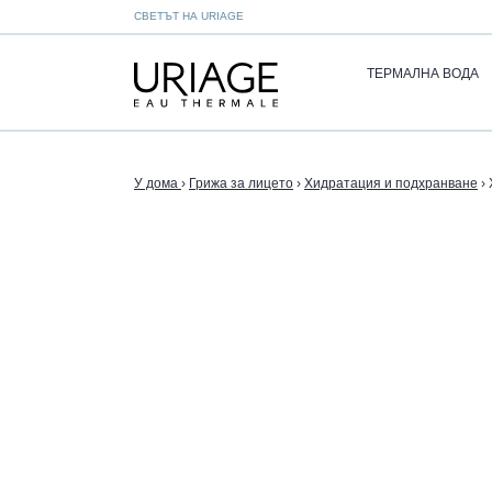
СВЕТЪТ НА URIAGE
ТЕРМАЛНА ВОДА
У дома
›
Грижа за лицето
›
Хидратация и подхранване
›