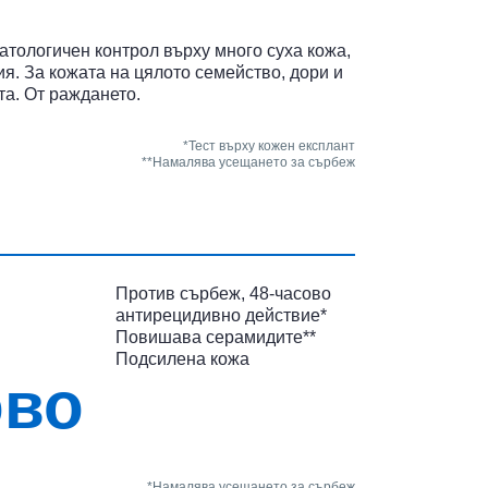
атологичен контрол върху много суха кожа,
я. За кожата на цялото семейство, дори и
та. От раждането.
*Тест върху кожен експлант
**Намалява усещането за сърбеж
Против сърбеж, 48-часово
антирецидивно действие*
Повишава серамидите**
Подсилена кожа
ово
*Намалява усещането за сърбеж