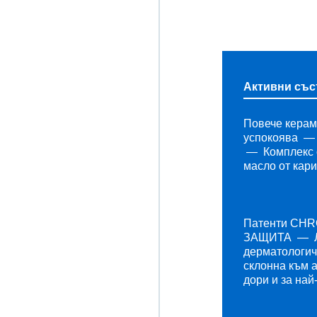
Активни със
Повече керам
успокоява
Комплекс 
масло от кари
Патенти CH
ЗАЩИТА
дерматологич
склонна към 
дори и за най