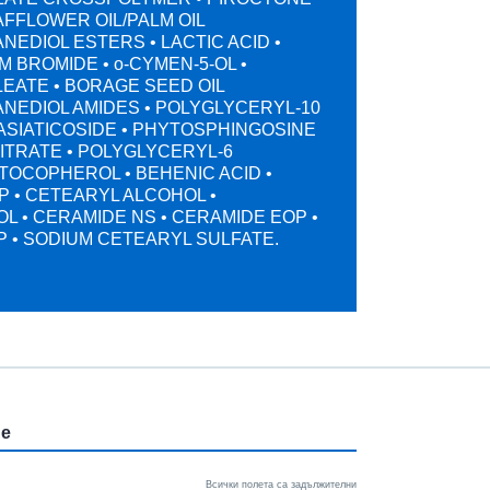
AFFLOWER OIL/PALM OIL
EDIOL ESTERS • LACTIC ACID •
 BROMIDE • o-CYMEN-5-OL •
EATE • BORAGE SEED OIL
NEDIOL AMIDES • POLYGLYCERYL-10
ASIATICOSIDE • PHYTOSPHINGOSINE
CITRATE • POLYGLYCERYL-6
TOCOPHEROL • BEHENIC ACID •
 • CETEARYL ALCOHOL •
 • CERAMIDE NS • CERAMIDE EOP •
 • SODIUM CETEARYL SULFATE.
ие
Всички полета са задължителни