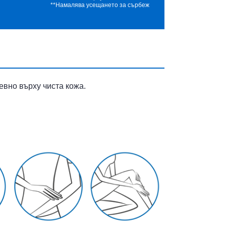
**Намалява усещането за сърбеж
вно върху чиста кожа.