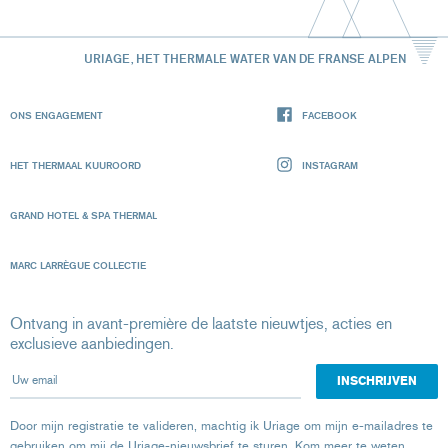
URIAGE, HET THERMALE WATER VAN DE FRANSE ALPEN
ONS ENGAGEMENT
FACEBOOK
HET THERMAAL KUUROORD
INSTAGRAM
GRAND HOTEL & SPA THERMAL
MARC LARRÈGUE COLLECTIE
Ontvang in avant-première de laatste nieuwtjes, acties en
exclusieve aanbiedingen.
Uw email
Door mijn registratie te valideren, machtig ik Uriage om mijn e-mailadres te
gebruiken om mij de Uriage-nieuwsbrief te sturen.
Kom meer te weten