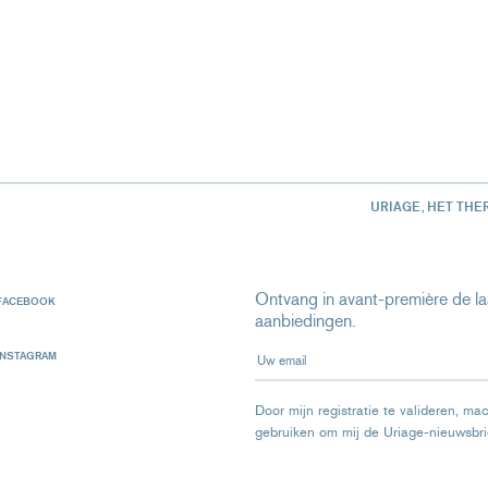
URIAGE, HET THE
Ontvang in avant-première de laa
FACEBOOK
aanbiedingen.
Uw email
INSTAGRAM
Door mijn registratie te valideren, ma
gebruiken om mij de Uriage-nieuwsbri