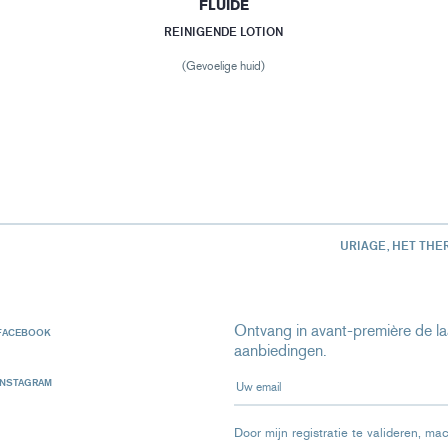
FLUÏDE
REINIGENDE LOTION
(Gevoelige huid)
URIAGE, HET THE
Ontvang in avant-première de laa
FACEBOOK
aanbiedingen.
Uw email
INSTAGRAM
Door mijn registratie te valideren, ma