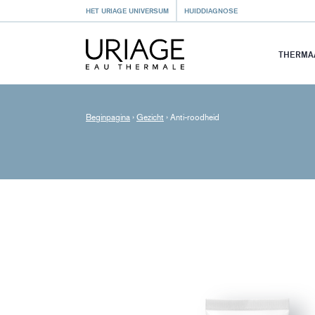
HET URIAGE UNIVERSUM
HUIDDIAGNOSE
THERMA
Beginpagina
›
Gezicht
›
Anti-roodheid