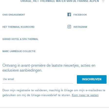
URIAGE, HET THERMALE WATER VAN DE FRANSE ALPEN
ONS ENGAGEMENT
FACEBOOK
HET THERMAAL KUUROORD
INSTAGRAM
GRAND HOTEL & SPA THERMAL
MARC LARRÈGUE COLLECTIE
Ontvang in avant-première de laatste nieuwtjes, acties en
exclusieve aanbiedingen.
Uw email
Door mijn registratie te valideren, machtig ik Uriage om mijn e-mailadres te
gebruiken om mij de Uriage-nieuwsbrief te sturen.
Kom meer te weten