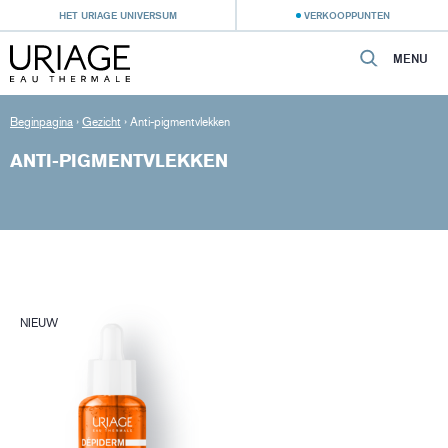
HET URIAGE UNIVERSUM
VERKOOPPUNTEN
MENU
Beginpagina
›
Gezicht
›
Anti-pigmentvlekken
ANTI-PIGMENTVLEKKEN
NIEUW