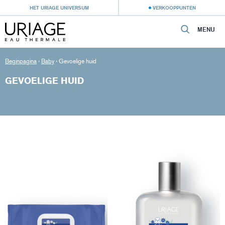
HET URIAGE UNIVERSUM
VERKOOPPUNTEN
MENU
Beginpagina
›
Baby
›
Gevoelige huid
GEVOELIGE HUID