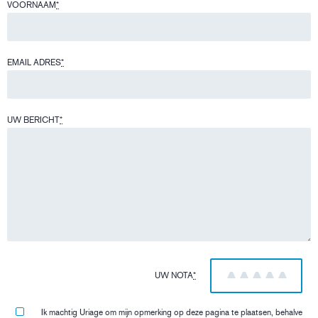
VOORNAAM
*
EMAIL ADRES
*
UW BERICHT
*
UW NOTA
*
1
2
3
4
5
Ik machtig Uriage om mijn opmerking op deze pagina te plaatsen, behalve