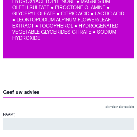
HYDROXYACETOPHENONE ● MAGNESIUM
OLETH SULFATE ● PIROCTONE OLAMINE ●
GLYCERYL OLEATE ● CITRIC ACID ● LACTIC ACID
● LEONTOPODIUM ALPINUM FLOWER/LEAF
EXTRACT ● TOCOPHEROL ● HYDROGENATED
VEGETABLE GLYCERIDES CITRATE ● SODIUM
HYDROXIDE
Geef uw advies
alle velden zijn verplicht
NAAM
*