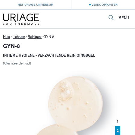
HET URIAGE UNIVERSUM
VERKOOPPUNTEN
MENU
Huis
›
Lichaam
›
Reinigen
›
GYN-8
GYN-8
INTIEME HYGIËNE - VERZACHTENDE REINIGINGSGEL
(Geïrriteerde huid)
1
2