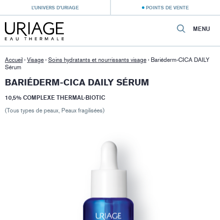
L’UNIVERS D’URIAGE
POINTS DE VENTE
MENU
Accueil
›
Visage
›
Soins hydratants et nourrissants visage
›
Bariéderm-CICA DAILY
Sérum
BARIÉDERM-CICA DAILY SÉRUM
10,5% COMPLEXE THERMAL-BIOTIC
(Tous types de peaux, Peaux fragilisées)