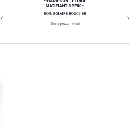
**BARIÉSUN - FLUIDE
MATIFIANT SPF50+
SOIN SOLAIRE BOUCLIER
UV
V
(Soins peaux mixtes)