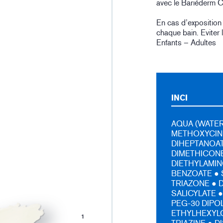
avec le Bariéderm C
En cas d’exposition 
chaque bain. Eviter 
Enfants – Adultes
INCI
AQUA (WATER
METHOXYCIN
DIHEPTANOAT
DIMETHICONE
DIETHYLAMI
BENZOATE ● 
TRIAZONE ● 
SALICYLATE 
PEG-30 DIPO
ETHYLHEXYL
1