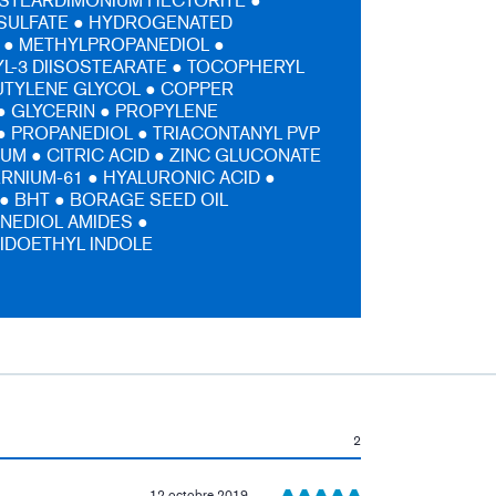
DISTEARDIMONIUM HECTORITE ●
SULFATE ● HYDROGENATED
 ● METHYLPROPANEDIOL ●
L-3 DIISOSTEARATE ● TOCOPHERYL
UTYLENE GLYCOL ● COPPER
 GLYCERIN ● PROPYLENE
 PROPANEDIOL ● TRIACONTANYL PVP
UM ● CITRIC ACID ● ZINC GLUCONATE
RNIUM-61 ● HYALURONIC ACID ●
 ● BHT ● BORAGE SEED OIL
NEDIOL AMIDES ●
IDOETHYL INDOLE
2
12 octobre 2019