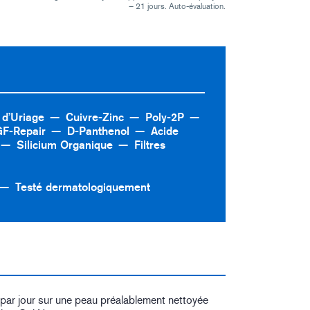
– 21 jours. Auto-évaluation.
d’Uriage
Cuivre-Zinc
Poly-2P
GF-Repair
D-Panthenol
Acide
Silicium Organique
Filtres
Testé dermatologiquement
 par jour sur une peau préalablement nettoyée