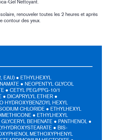
ica-Gel Nettoyant.
solaire, renouveler toutes les 2 heures et après
le contour des yeux.
, EAU) ● ETHYLHEXYL
NAMATE ● NEOPENTYL GLYCOL
E ● CETYL PEG/PPG-10/1
 ● DICAPRYLYL ETHER ●
NO HYDROXYBENZOYL HEXYL
SODIUM CHLORIDE ● ETHYLHEXYL
DIMETHICONE ● ETHYLHEXYL
● GLYCERYL BEHENATE ● PANTHENOL ●
LYHYDROXYSTEARATE ● BIS-
OXYPHENOL METHOXYPHENYL