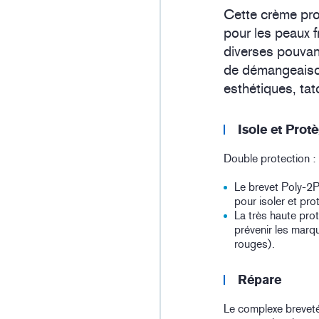
Cette crème prot
pour les peaux f
diverses pouvan
de démangeaiso
esthétiques, tat
Isole et Prot
Double protection :
Le brevet Poly-2P 
pour isoler et pro
La très haute pro
prévenir les marq
rouges).
Répare
Le complexe breveté