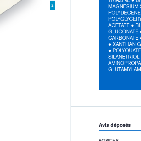
TRIAZINE ● 
2
MAGNESIUM 
POLYDECENE
POLYGLYCERY
ACETATE ● B
GLUCONATE ●
CARBONATE ●
● XANTHAN G
● POLYQUATE
SILANETRIOL
AMINOPROPA
GLUTAMYLAM
:
Avis déposés
PATRICIA P.