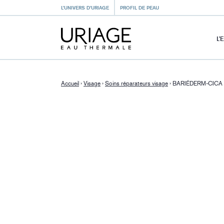
L’UNIVERS D’URIAGE
PROFIL DE PEAU
L’
Accueil
›
Visage
›
Soins réparateurs visage
›
BARIÉDERM-CICA C