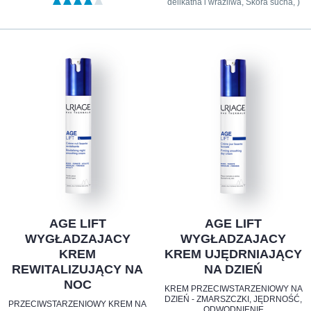
delikatna i wrażliwa, Skóra sucha, )
AGE LIFT
AGE LIFT
WYGŁADZAJACY
WYGŁADZAJACY
KREM
KREM UJĘDRNIAJĄCY
REWITALIZUJĄCY NA
NA DZIEŃ
NOC
KREM PRZECIWSTARZENIOWY NA
DZIEŃ - ZMARSZCZKI, JĘDRNOŚĆ,
PRZECIWSTARZENIOWY KREM NA
ODWODNIENIE