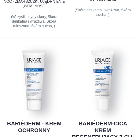
NOC - ZMARSZCZKI, UJĘDRNIENIE
,WITALNOŚC
(Skóra delikatna i wrażliwa, Skóra
sucha, )
(Wszystkie typy skóry, Skóra
delikatna i wrażliwa, Skóra
mieszana, Skóra sucha, )
BARIÉDERM - KREM
BARIÉDERM-CICA
OCHRONNY
KREM
REGENERUJĄCY Z CU-