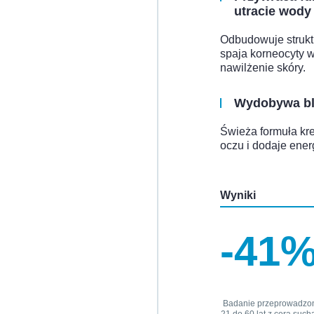
utracie wody
Odbudowuje struk
spaja korneocyty 
nawilżenie skóry.
Wydobywa bl
Świeża formuła kre
oczu i dodaje energ
Wyniki
-41
Badanie przeprowadzon