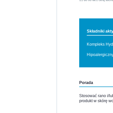
21 do 60 lat z cerą suc
Składniki ak
Kompleks Hyd
Hipoalergiczn
Porada
Stosować rano i/l
produkt w skórę w