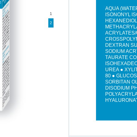
AQUA (WATER
1
ISONONYL IS
HEXANEDIOL
2
METHACRYLA
ACRYLATES/
CROSSPOLYM
DEXTRAN SU
SODIUM ACR
TAURATE CO
ISOHEXADEC
UREA ● XYLI
80 ● GLUCOS
SORBITAN OL
DISODIUM P
POLYACRYLA
HYALURONAT