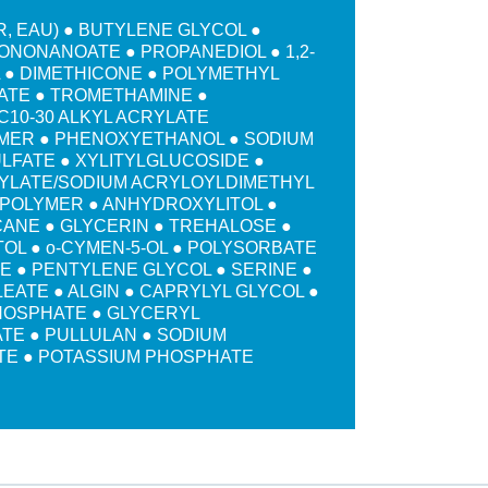
, EAU) ● BUTYLENE GLYCOL ●
ONONANOATE ● PROPANEDIOL ● 1,2-
 ● DIMETHICONE ● POLYMETHYL
TE ● TROMETHAMINE ●
C10-30 ALKYL ACRYLATE
ER ● PHENOXYETHANOL ● SODIUM
LFATE ● XYLITYLGLUCOSIDE ●
YLATE/SODIUM ACRYLOYLDIMETHYL
POLYMER ● ANHYDROXYLITOL ●
ANE ● GLYCERIN ● TREHALOSE ●
TOL ● o-CYMEN-5-OL ● POLYSORBATE
E ● PENTYLENE GLYCOL ● SERINE ●
EATE ● ALGIN ● CAPRYLYL GLYCOL ●
HOSPHATE ● GLYCERYL
TE ● PULLULAN ● SODIUM
E ● POTASSIUM PHOSPHATE