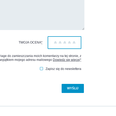
TWOJA OCENA
*
1
2
3
4
5
age do zamieszczania moich komentarzy na tej stronie, z
wyjątkiem mojego adresu mailowego
Dowiedz się więcej
*
Zapisz się do newslettera