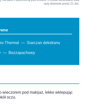
hą, cieniami i opuchlizną pod oczami. Produkt stosowano dwa
razy dziennie przez 21 dni.
tywne
ro-Thermal
Siarczan dekstranu
y
Bezzapachowy
ub wieczorem pod makijaż, lekko wklepując
okół oczu.