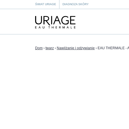
ŚWIAT URIAGE
DIAGNOZA SKÓRY
Dom
›
twarz
›
Nawilżanie i odżywianie
›
EAU THERMALE - Ak