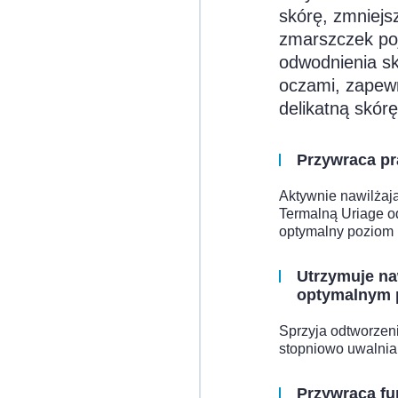
skórę, zmniejs
zmarszczek poj
odwodnienia sk
oczami, zapewn
delikatną skór
Przywraca pr
Aktywnie nawilża
Termalną Uriage o
optymalny poziom 
Utrzymuje na
optymalnym 
Sprzyja odtworzeni
stopniowo uwalnia
Przywraca fu