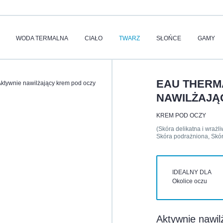
WODA TERMALNA
CIAŁO
TWARZ
SŁOŃCE
GAMY
EAU THERM
tywnie nawilżający krem pod oczy
NAWILŻAJĄ
KREM POD OCZY
(Skóra delikatna i wrażl
Skóra podrażniona, Skór
IDEALNY DLA
Okolice oczu
Aktywnie nawil