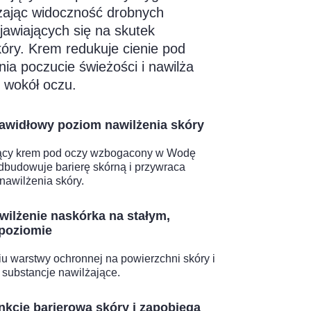
zając widoczność drobnych
awiających się na skutek
óry. Krem redukuje cienie pod
ia poczucie świeżości i nawilża
ę wokół oczu.
awidłowy poziom nawilżenia skóry
jący krem pod oczy wzbogacony w Wodę
dbudowuje barierę skórną i przywraca
nawilżenia skóry.
wilżenie naskórka na stałym,
poziomie
u warstwy ochronnej na powierzchni skóry i
 substancje nawilżające.
nkcję barierową skóry i zapobiega