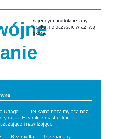
w jednym produkcie, aby
wójne
delikatnie oczyścić wrażliwą
skórę.
łanie
tywne
a Uriage
Delikatna baza myjąca bez
ceryna
Ekstrakt z masła Illipe
uszczające i nawilżające
y
Bez mydła
Przebadany