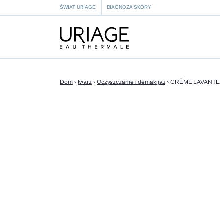
ŚWIAT URIAGE
DIAGNOZA SKÓRY
Dom
›
twarz
›
Oczyszczanie i demakijaż
›
CRÈME LAVANTE