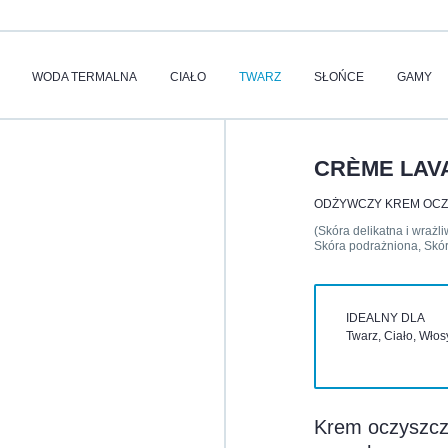
WODA TERMALNA
CIAŁO
TWARZ
SŁOŃCE
GAMY
CRÈME LAV
ODŻYWCZY KREM OCZ
(Skóra delikatna i wrażl
Skóra podrażniona, Skór
IDEALNY DLA
Twarz, Ciało, Włos
Krem oczyszcz