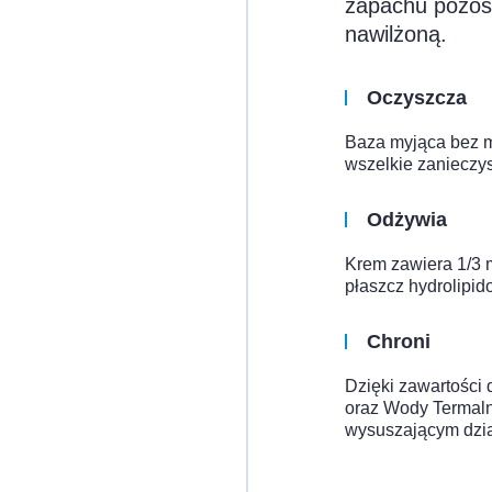
zapachu pozost
nawilżoną.
Oczyszcza
Baza myjąca bez my
wszelkie zanieczy
Odżywia
Krem zawiera 1/3 
płaszcz hydrolipid
Chroni
Dzięki zawartości 
oraz Wody Termaln
wysuszającym dzia