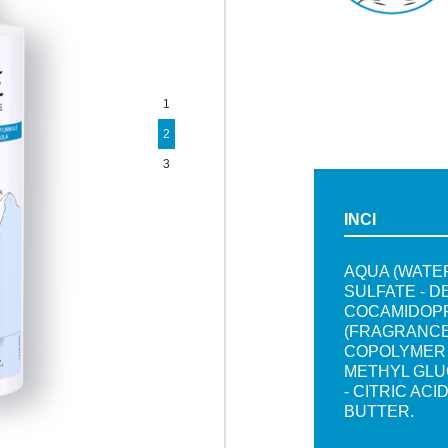
1
2
3
INCI
AQUA (WATE
SULFATE - D
COCAMIDOPR
(FRAGRANCE
COPOLYMER -
METHYL GLU
- CITRIC AC
BUTTER.