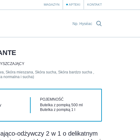
MAGAZYN
APTEKI
KONTAKT
ANTE
YSZCZAJĄCY
iwa, Skóra mieszana, Skóra sucha, Skóra bardzo sucha ,
a normalna i sucha)
POJEMNOŚĆ
y
Butelka z pompką 500 ml
Butelka z pompką 1 l
ająco-odżywczy 2 w 1 o delikatnym