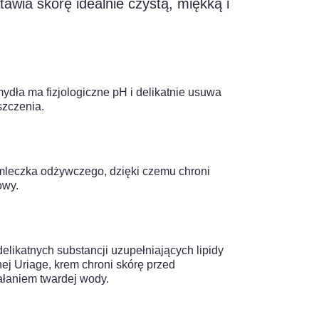
awia skórę idealnie czystą, miękką i
dła ma fizjologiczne pH i delikatnie usuwa
szczenia.
mleczka odżywczego, dzięki czemu chroni
owy.
delikatnych substancji uzupełniających lipidy
ej Uriage, krem chroni skórę przed
łaniem twardej wody.