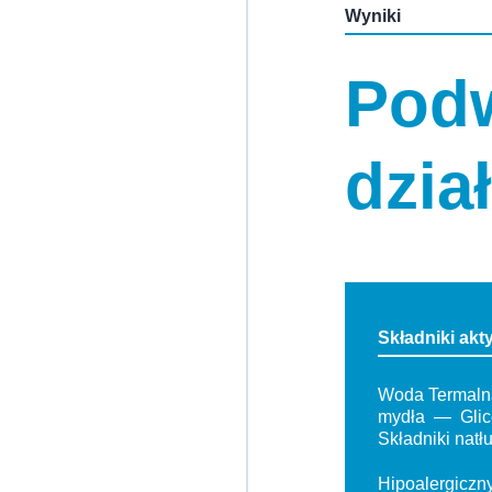
Wyniki
Pod
dzia
Składniki ak
Woda Termaln
mydła
Gli
Składniki natł
Hipoalergiczn