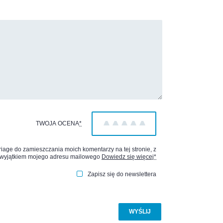
TWOJA OCENA
*
1
2
3
4
5
age do zamieszczania moich komentarzy na tej stronie, z
wyjątkiem mojego adresu mailowego
Dowiedz się więcej
*
Zapisz się do newslettera