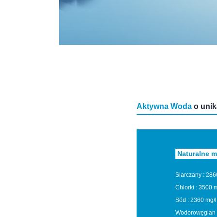
Aktywna Woda
o unik
Naturalne m
Siarczany :
286
Chlorki :
3500 m
Sód :
2360 mg/l
Wodorowęglan 