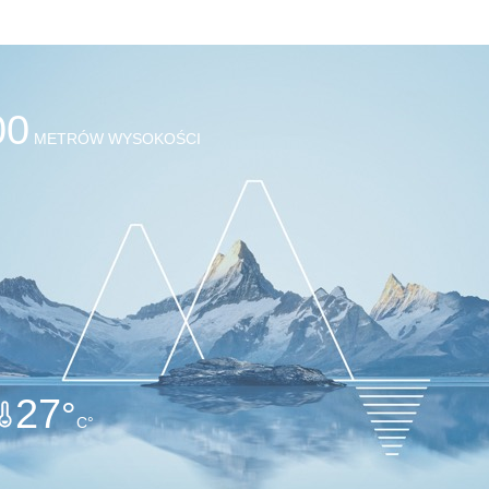
00
METRÓW WYSOKOŚCI
27
°
C°