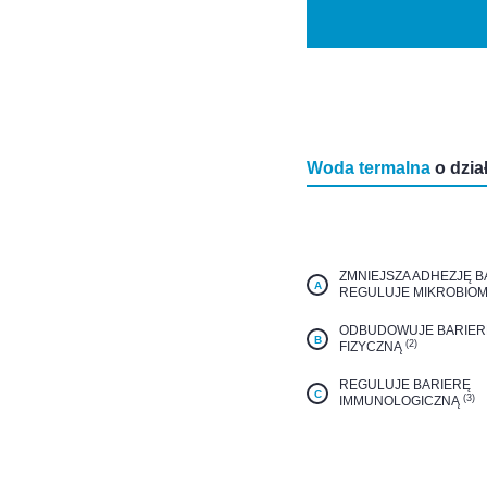
Woda termalna
o dzia
ZMNIEJSZA ADHEZJĘ BA
A
REGULUJE MIKROBIO
ODBUDOWUJE BARIER
B
(2)
FIZYCZNĄ
REGULUJE BARIERĘ
C
(3)
IMMUNOLOGICZNĄ