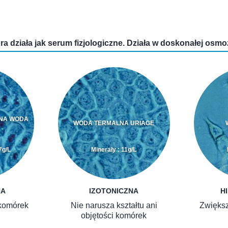
óra działa jak serum fizjologiczne. Działa w doskonałej osmo
ANA WODA
WODA TERMALNA URIAGE
7g/L
Minerały : 11g/L
NA
IZOTONICZNA
H
 komórek
Nie narusza kształtu ani
Zwiększ
objętości komórek