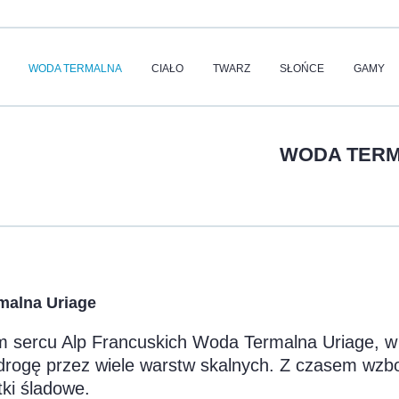
WODA TERMALNA
CIAŁO
TWARZ
SŁOŃCE
GAMY
WODA TERM
malna Uriage
sercu Alp Francuskich Woda Termalna Uriage, w 
drogę przez wiele warstw skalnych. Z czasem wzb
tki śladowe.