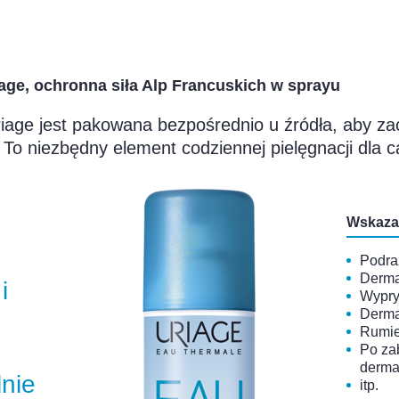
ge, ochronna siła Alp Francuskich w sprayu
age jest pakowana bezpośrednio u źródła, aby z
 To niezbędny element codziennej pielęgnacji dla ca
Wskaza
Podra
Derma
i
Wypry
Derma
Rumie
Po za
derma
nie
itp.