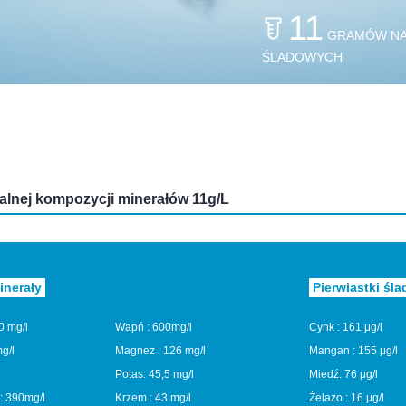
11
GRAMÓW NA 
ŚLADOWYCH
alnej kompozycji minerałów 11g/L
inerały
Pierwiastki śl
0 mg/l
Wapń :
600mg/l
Cynk :
161 μg/l
g/l
Magnez :
126 mg/l
Mangan :
155 μg/l
Potas:
45,5 mg/l
Miedź:
76 μg/l
:
390mg/l
Krzem :
43 mg/l
Żelazo :
16 μg/l