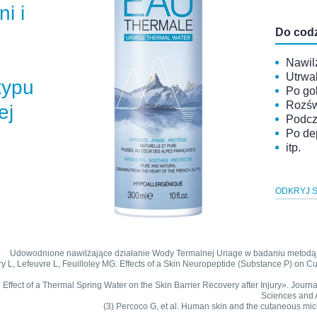
i i
Do cod
Nawil
Utrwa
typu
Po go
Rozśw
ej
Podcz
Po dep
itp.
ODKRYJ 
Udowodnione nawilżające działanie Wody Termalnej Uriage w badaniu metodą 
isery L, Lefeuvre L, Feuilloley MG. Effects of a Skin Neuropeptide (Substance P) o
ial Effect of a Thermal Spring Water on the Skin Barrier Recovery after Injury». Jour
Sciences and A
(3) Percoco G, et al. Human skin and the cutaneous mi