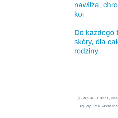
nawilża, chron
koi
Do każdego 
skóry, dla cał
rodziny
(1) Mijouin L, Hillion L, M
(2) Joly F. et al. «Benefic