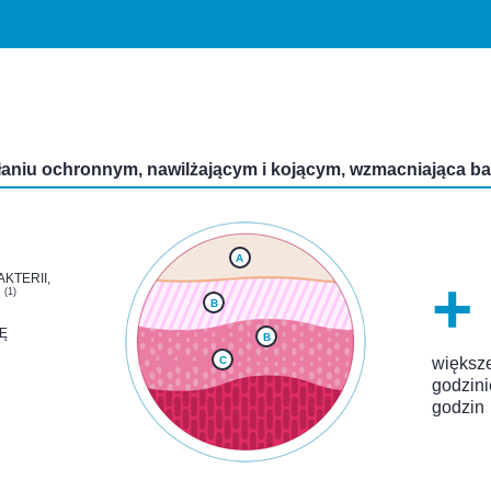
łaniu ochronnym, nawilżającym i kojącym, wzmacniająca bar
A
+
KTERII,
(1)
M
B
Ę
B
C
większe
godzini
godzin