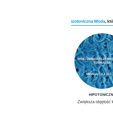
izotoniczna Woda
, kt
NISKOZMINERALIZOW
TERMALNA
Minerały : 0,2 to 0,
HIPOTONICZ
Zwiększa objętość