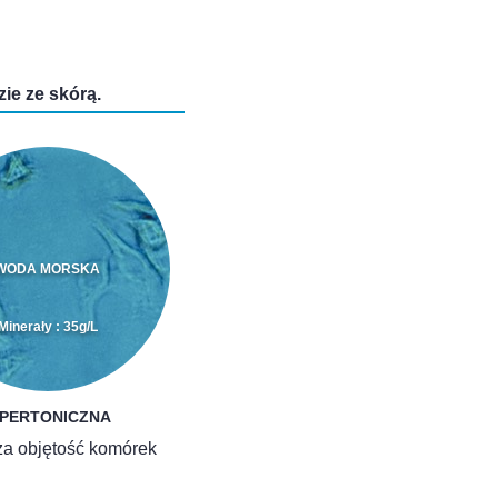
zie ze skórą.
WODA MORSKA
Minerały : 35g/L
IPERTONICZNA
a objętość komórek