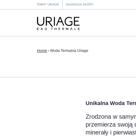
ŚWIAT URIAGE
DIAGNOZA SKÓRY
Home
›
Woda Termalna Uriage
Unikalna Woda Ter
Zrodzona w samym 
przemierza swoją 
minerały i pierwias