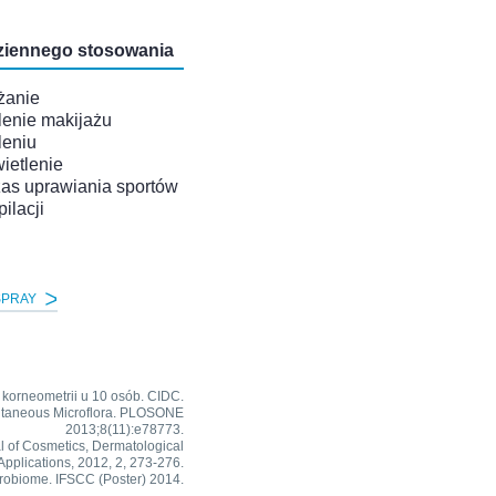
ziennego stosowania
żanie
lenie makijażu
leniu
ietlenie
as uprawiania sportów
ilacji
SPRAY
korneometrii u 10 osób. CIDC.
n Cutaneous Microflora. PLOSONE
2013;8(11):e78773.
nal of Cosmetics, Dermatological
pplications, 2012, 2, 273-276.
crobiome. IFSCC (Poster) 2014.