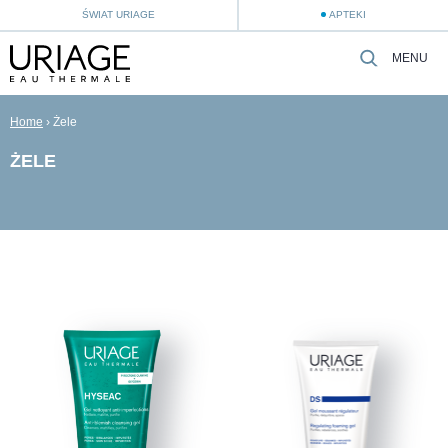
ŚWIAT URIAGE
APTEKI
MENU
Home
›
Żele
ŻELE