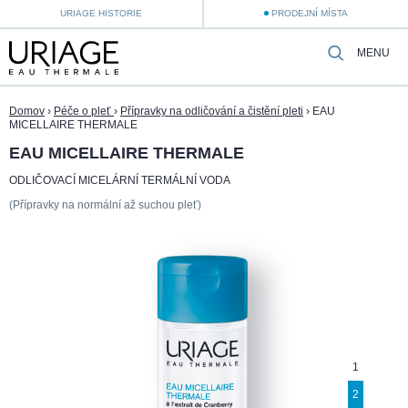
URIAGE HISTORIE
PRODEJNÍ MÍSTA
MENU
Domov
›
Péče o pleť
›
Přípravky na odličování a čistění pleti
›
EAU
MICELLAIRE THERMALE
EAU MICELLAIRE THERMALE
ODLIČOVACÍ MICELÁRNÍ TERMÁLNÍ VODA
(Přípravky na normální až suchou pleť)
1
2