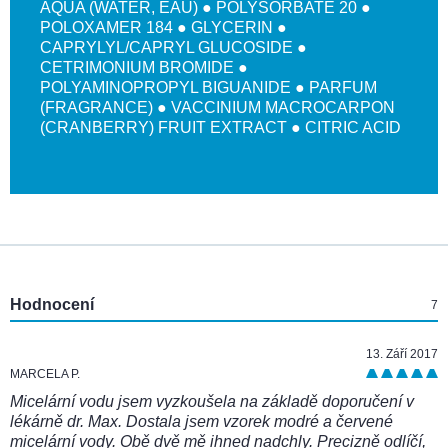
AQUA (WATER, EAU) ● POLYSORBATE 20 ●
POLOXAMER 184 ● GLYCERIN ●
CAPRYLYL/CAPRYL GLUCOSIDE ●
CETRIMONIUM BROMIDE ●
POLYAMINOPROPYL BIGUANIDE ● PARFUM
(FRAGRANCE) ● VACCINIUM MACROCARPON
(CRANBERRY) FRUIT EXTRACT ● CITRIC ACID
:
Hodnocení
7
13. Září 2017
MARCELA P.
Micelární vodu jsem vyzkoušela na základě doporučení v
lékárně dr. Max. Dostala jsem vzorek modré a červené
micelární vody. Obě dvě mě ihned nadchly. Precizně odlíčí,