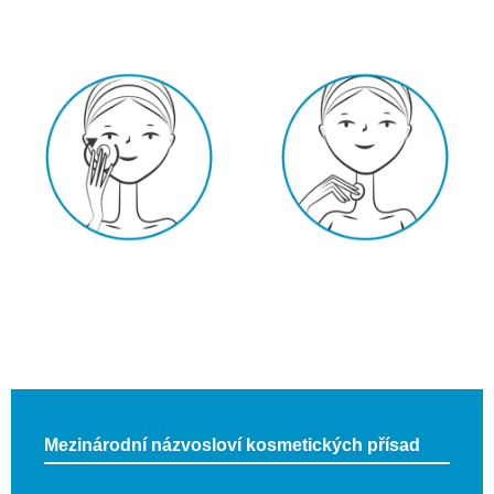
Mezinárodní názvosloví kosmetických přísad