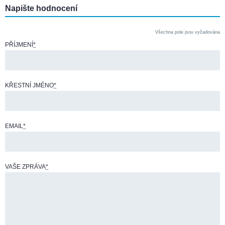
Napište hodnocení
Všechna pole jsou vyžadována
PŘÍJMENÍ
*
KŘESTNÍ JMÉNO
*
EMAIL
*
VAŠE ZPRÁVA
*