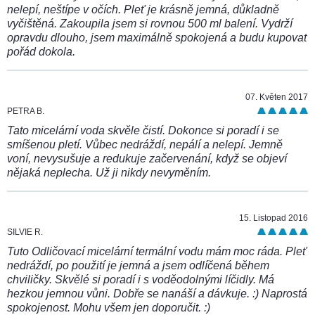
nelepí, neštípe v očích. Pleť je krásně jemná, důkladně
vyčištěná. Zakoupila jsem si rovnou 500 ml balení. Vydrží
opravdu dlouho, jsem maximálně spokojená a budu kupovat
pořád dokola.
07. Květen 2017
PETRA B.
Tato micelární voda skvěle čistí. Dokonce si poradí i se
smíšenou pletí. Vůbec nedráždí, nepálí a nelepí. Jemně
voní, nevysušuje a redukuje začervenání, když se objeví
nějaká neplecha. Už ji nikdy nevyměním.
15. Listopad 2016
SILVIE R.
Tuto Odličovací micelární termální vodu mám moc ráda. Pleť
nedráždí, po použití je jemná a jsem odlíčená během
chviličky. Skvělé si poradí i s voděodolnými líčidly. Má
hezkou jemnou vůni. Dobře se nanáší a dávkuje. :) Naprostá
spokojenost. Mohu všem jen doporučit. :)