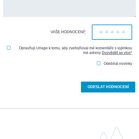
VAŠE HODNOCENÍ
*
1
2
3
4
5
Opravňuji Uriage k tomu, aby zveřejňoval mé komentáře s vyjímkou
mé adresy
Dozvědět se více
*
Odebírat novinky