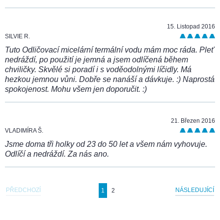
15. Listopad 2016
SILVIE R.
Tuto Odličovací micelární termální vodu mám moc ráda. Pleť
nedráždí, po použití je jemná a jsem odlíčená během
chviličky. Skvělé si poradí i s voděodolnými líčidly. Má
hezkou jemnou vůni. Dobře se nanáší a dávkuje. :) Naprostá
spokojenost. Mohu všem jen doporučit. :)
21. Březen 2016
VLADIMÍRA Š.
Jsme doma tři holky od 23 do 50 let a všem nám vyhovuje.
Odlíčí a nedráždí. Za nás ano.
PŘEDCHOZÍ
NÁSLEDUJÍCÍ
1
2