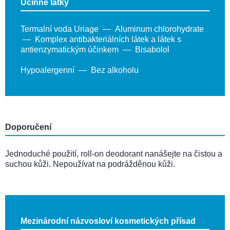
Účinné látky
Termalní voda Uriage
Aluminum chlorohydrate
Komplex antibakteriálních látek a látek s
antienzymatickým účinkem
Bisabolol
Hypoalergenní
Bez alkoholu
Doporučení
Jednoduché použití, roll-on deodorant nanášejte na čistou a
suchou kůži. Nepoužívat na podrážděnou kůži.
Mezinárodní názvosloví kosmetických přísad