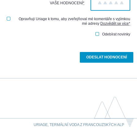
VAŠE HODNOCENÍ
*
1
2
3
4
5
Opravňuji Uriage k tomu, aby zveřejňoval mé komentáře s vyjímkou
mé adresy
Dozvědět se více
*
Odebírat novinky
URIAGE, TERMÁLNÍ VODA Z FRANCOUZSKÝCH ALP