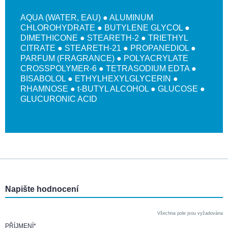
AQUA (WATER, EAU) ● ALUMINUM
CHLOROHYDRATE ● BUTYLENE GLYCOL ●
DIMETHICONE ● STEARETH-2 ● TRIETHYL
CITRATE ● STEARETH-21 ● PROPANEDIOL ●
PARFUM (FRAGRANCE) ● POLYACRYLATE
CROSSPOLYMER-6 ● TETRASODIUM EDTA ●
BISABOLOL ● ETHYLHEXYLGLYCERIN ●
RHAMNOSE ● t-BUTYL ALCOHOL ● GLUCOSE ●
GLUCURONIC ACID
Napište hodnocení
Všechna pole jsou vyžadována
PŘÍJMENÍ
*