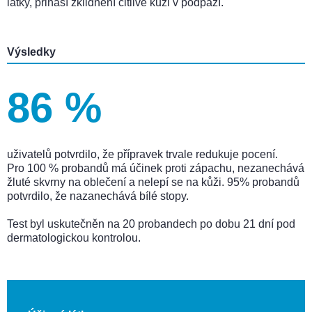
látky, přináší zklidnění citlivé kůži v podpaží.
Výsledky
86 %
uživatelů potvrdilo, že přípravek trvale redukuje pocení.
Pro 100 % probandů má účinek proti zápachu, nezanechává
žluté skvrny na oblečení a nelepí se na kůži. 95% probandů
potvrdilo, že nazanechává bílé stopy.
Test byl uskutečněn na 20 probandech po dobu 21 dní pod
dermatologickou kontrolou.