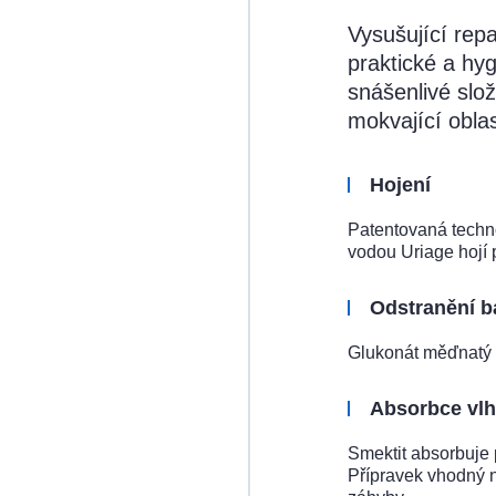
Vysušující rep
praktické a hy
snášenlivé slo
mokvající oblas
Hojení
Patentovaná techn
vodou Uriage hojí
Odstranění ba
Glukonát měďnatý a
Absorbce vlh
Smektit absorbuje 
Přípravek vhodný n