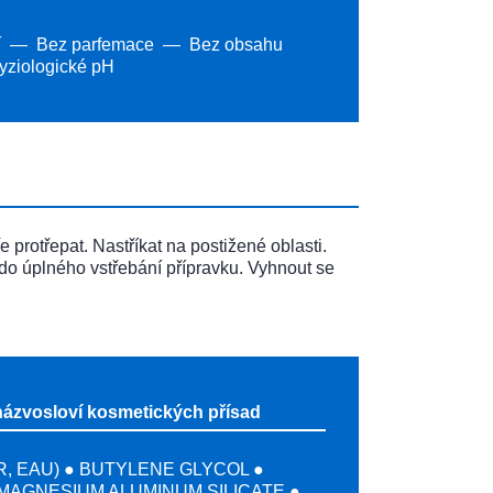
í
Bez parfemace
Bez obsahu
yziologické pH
 protřepat. Nastříkat na postižené oblasti.
do úplného vstřebání přípravku. Vyhnout se
názvosloví kosmetických přísad
, EAU) ● BUTYLENE GLYCOL ●
MAGNESIUM ALUMINUM SILICATE ●