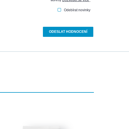
adresy
Dozvědět se více
*
Odebírat novinky