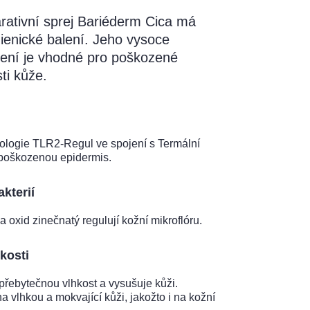
arativní sprej Bariéderm Cica má
gienické balení. Jeho vysoce
žení je vhodné pro poškozené
ti kůže.
ologie TLR2-Regul ve spojení s Termální
 poškozenou epidermis.
kterií
 oxid zinečnatý regulují kožní mikroflóru.
kosti
přebytečnou vlhkost a vysušuje kůži.
a vlhkou a mokvající kůži, jakožto i na kožní