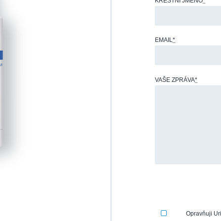
KŘESTNÍ JMÉNO
*
EMAIL
*
VAŠE ZPRÁVA
*
Opravňuji Ur