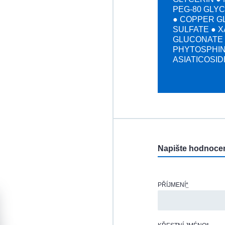
PEG-80 GLY
● COPPER G
SULFATE ● 
GLUCONATE 
PHYTOSPHIN
ASIATICOSID
Napište hodnoce
PŘÍJMENÍ
*