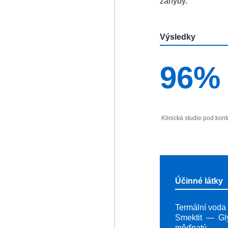
záhyby.
Výsledky
96%
Klinická studie pod ko
Účinné látky
Termální voda
Smektit
Gl
měďnatý