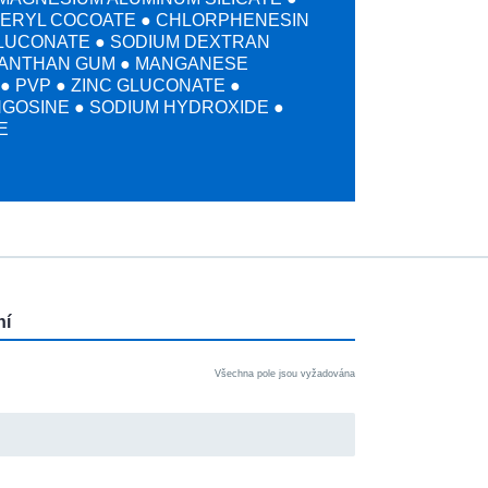
CERYL COCOATE ● CHLORPHENESIN
LUCONATE ● SODIUM DEXTRAN
XANTHAN GUM ● MANGANESE
● PVP ● ZINC GLUCONATE ●
GOSINE ● SODIUM HYDROXIDE ●
E
ní
Všechna pole jsou vyžadována