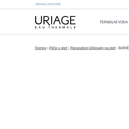
URIAGE HISTORIE
TERMÁLNÍ VODA
Domov
›
Péče o pleť
›
Reparativní přípravky na pleť
›
BARIÉ