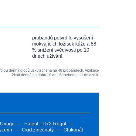
probandů potvrdilo vysušení
mokvajících ložisek kůže a 88
% snížení svědivosti po 10
dnech užívání.
ntrolou dermatologů uskutečněná na 48 probandech. Aplikace
2krát denně po dobu 10 dní. Sebehodnotící dotazník.
 Uriage
Patent TLR2-Regul
ycerin
Oxid zinečnatý
Glukonát