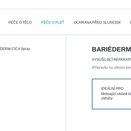
PÉČE O TĚLO
PÉČE O PLEŤ
OCHRANA PŘED SLUNCEM
BARIÉDERM
DERM-CICA Spray
VYSUŠUJÍCÍ REPARATI
(Přípravky na citlivou pl
IDEÁLNÍ PRO
Mokvající oblasti 
záhyby