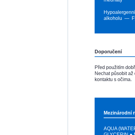
Hypoalergenn
alkoholu
F
Doporučení
Před použitím dobře
Nechat působit až 
kontaktu s očima.
Mezinárodní 
AQUA (WATER
GLYCERIN ● 