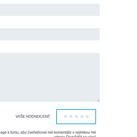
VAŠE HODNOCENÍ
*
1
2
3
4
5
iage k tomu, aby zveřejňoval mé komentáře s vyjímkou mé