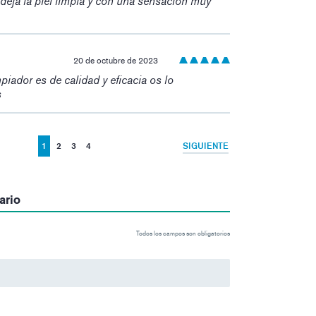
 deja la piel limpia y con una sensación muy
20 de octubre de 2023
piador es de calidad y eficacia os lo
s
1
2
3
4
SIGUIENTE
ario
Todos los campos son obligatorios