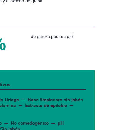
s y el exceso de grasa.
de pureza para su piel.
%
tivos
de Uriage
Base limpiadora sin jabón
 olamina
Extracto de epilobio
o
No comedogénico
pH
Sin jabón