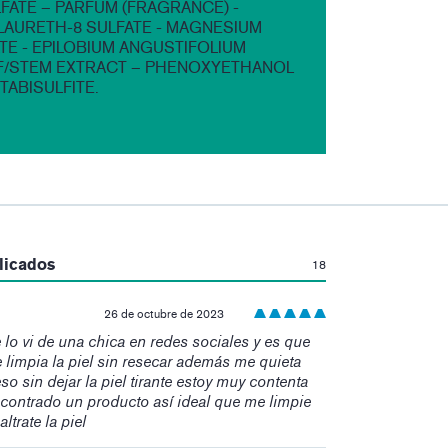
FATE – PARFUM (FRAGRANCE) -
AURETH-8 SULFATE - MAGNESIUM
TE - EPILOBIUM ANGUSTIFOLIUM
F/STEM EXTRACT – PHENOXYETHANOL
TABISULFITE.
:
licados
18
26 de octubre de 2023
 lo vi de una chica en redes sociales y es que
limpia la piel sin resecar además me quieta
so sin dejar la piel tirante estoy muy contenta
contrado un producto así ideal que me limpie
trate la piel