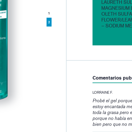
LAURETH SUL
MAGNESIUM L
1
OLETH SULFA
FLOWER/LEA
2
– SODIUM ME
Comentarios pub
LORRAINE F.
Probé el gel porque
estoy encantada me 
toda la grasa pero e
porque no había en
bien pero que no mal