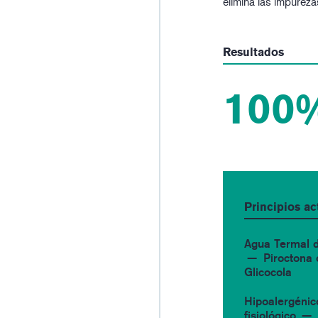
elimina las impureza
Resultados
100
Principios ac
Agua Termal 
Piroctona
Glicocola
Hipoalergénic
fisiológico