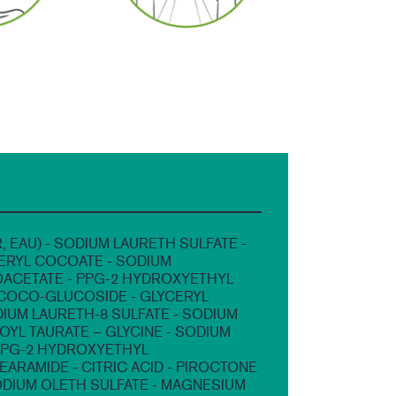
, EAU) - SODIUM LAURETH SULFATE -
ERYL COCOATE - SODIUM
CETATE - PPG-2 HYDROXYETHYL
COCO-GLUCOSIDE - GLYCERYL
DIUM LAURETH-8 SULFATE - SODIUM
YL TAURATE – GLYCINE - SODIUM
PPG-2 HYDROXYETHYL
ARAMIDE - CITRIC ACID - PIROCTONE
ODIUM OLETH SULFATE - MAGNESIUM