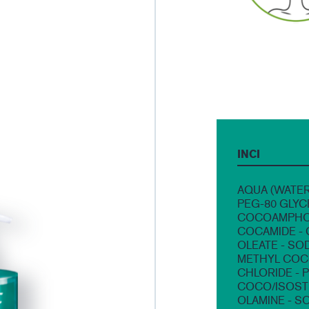
INCI
AQUA (WATER
PEG-80 GLYC
COCOAMPHOA
COCAMIDE - 
OLEATE - SO
METHYL COCO
CHLORIDE - 
COCO/ISOSTE
OLAMINE - S