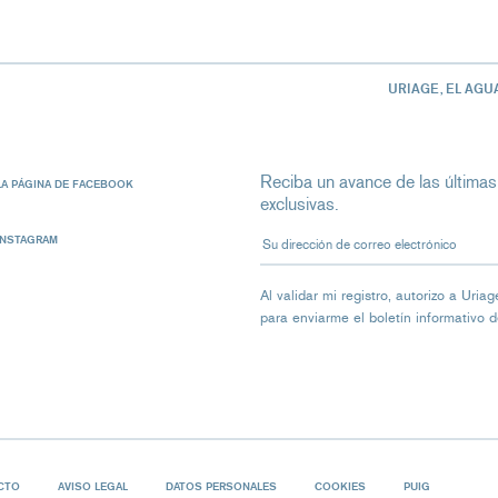
URIAGE, EL AGU
Reciba un avance de las últimas
LA PÁGINA DE FACEBOOK
exclusivas.
Su dirección de correo electrón
INSTAGRAM
Al validar mi registro, autorizo ​​a Ur
para enviarme el boletín informativo 
CTO
AVISO LEGAL
DATOS PERSONALES
COOKIES
PUIG