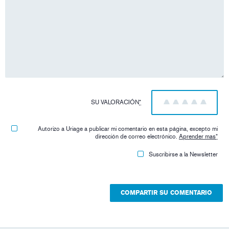
SU VALORACIÓN
*
1
2
3
4
5
Autorizo ​​a Uriage a publicar mi comentario en esta página, excepto mi
dirección de correo electrónico.
Aprender mas
*
Suscribirse a la Newsletter