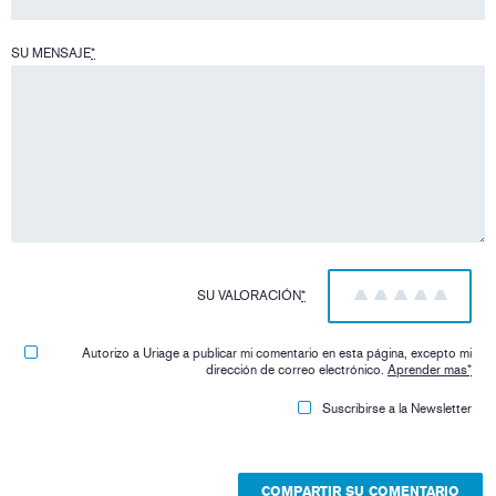
SU MENSAJE
*
SU VALORACIÓN
*
1
2
3
4
5
Autorizo ​​a Uriage a publicar mi comentario en esta página, excepto mi
dirección de correo electrónico.
Aprender mas
*
Suscribirse a la Newsletter