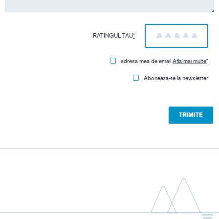
RATINGUL TAU
*
1
2
3
4
5
adresa mea de email
Afla mai multe
*
Aboneaza-te la newsletter