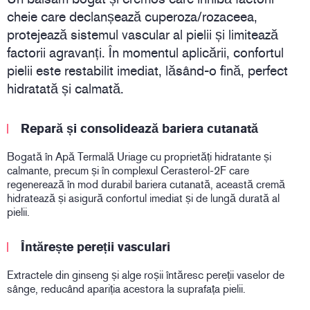
cheie care declanșează cuperoza/rozaceea,
protejează sistemul vascular al pielii și limitează
factorii agravanți. În momentul aplicării, confortul
pielii este restabilit imediat, lăsând-o fină, perfect
hidratată și calmată.
Repară și consolidează bariera cutanată
Bogată în Apă Termală Uriage cu proprietăți hidratante și
calmante, precum și în complexul Cerasterol-2F care
regenerează în mod durabil bariera cutanată, această cremă
hidratează și asigură confortul imediat și de lungă durată al
pielii.
Întărește pereții vasculari
Extractele din ginseng și alge roșii întăresc pereții vaselor de
sânge, reducând apariția acestora la suprafața pielii.