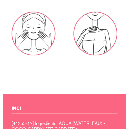
INCI
[44255-17] Ingredients: AQUA (WATER, EAU) •