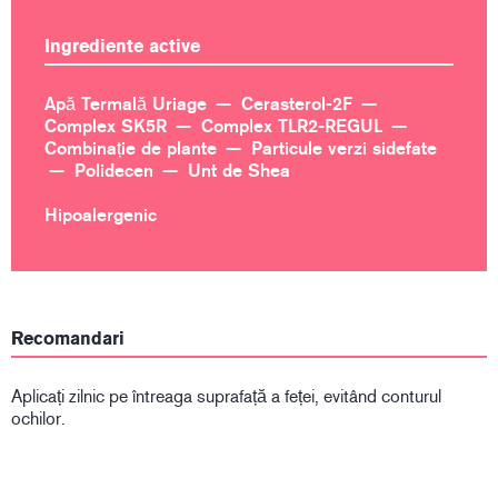
Ingrediente active
Apă Termală Uriage
Cerasterol-2F
Complex SK5R
Complex TLR2-REGUL
Combinație de plante
Particule verzi sidefate
Polidecen
Unt de Shea
Hipoalergenic
Recomandari
Aplicați zilnic pe întreaga suprafață a feței, evitând conturul
ochilor.