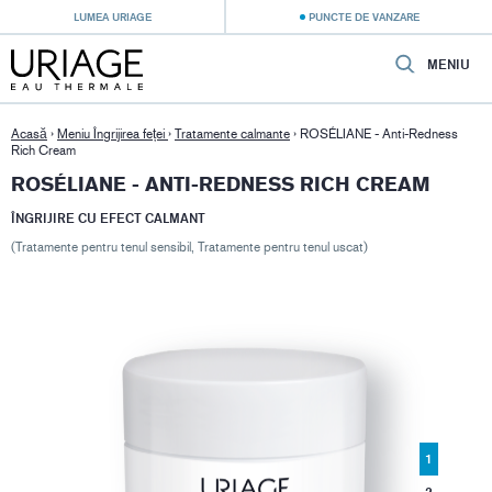
LUMEA URIAGE
PUNCTE DE VANZARE
MENIU
Acasă
›
Meniu Îngrijirea feței
›
Tratamente calmante
›
ROSÉLIANE - Anti-Redness
Rich Cream
ROSÉLIANE - ANTI-REDNESS RICH CREAM
ÎNGRIJIRE CU EFECT CALMANT
(Tratamente pentru tenul sensibil, Tratamente pentru tenul uscat)
1
2