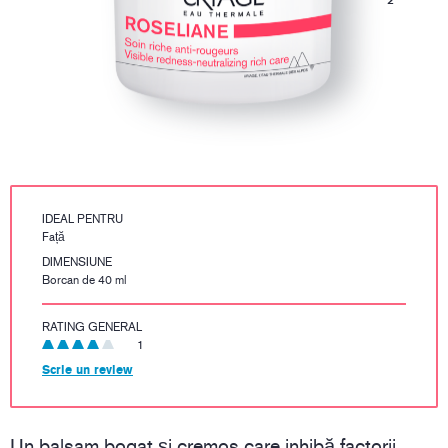
IDEAL PENTRU
Față
DIMENSIUNE
Borcan de 40 ml
RATING GENERAL
1
Scrie un review
Un balsam bogat și cremos care inhibă factorii