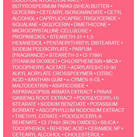
COCO-CAPRYLATE/CAPRATE •
BUTYROSPERMUM PARKII (SHEA) BUTTER •
GLYCERIN • CETEARYL ISONONANOATE • CETYL
ALCOHOL • CAPRYLIC/CAPRIC TRIGLYCERIDE •
SQUALANE • DIGLYCERIN • DIMETHICONE •
MICROCRYSTALLINE CELLULOSE •
PROPANEDIOL • STEARETH-21 • 1,2-
HEXANEDIOL • PENTAERYTHRITYL DISTEARATE •
SODIUM POLYACRYLATE • PARFUM
(FRAGRANCE) • STEARETH-2 • CI 77891
(TITANIUM DIOXIDE) • CHLORPHENESIN • MICA •
TOCOPHERYL ACETATE • ACRYLATES/C10-30
ALKYL ACRYLATE CROSSPOLYMER • CITRIC
ACID • XANTHAN GUM • o-CYMEN-5-OL •
MALTODEXTRIN • ASIATICOSIDE •
ASPARAGOPSIS ARMATA EXTRACT • PANAX
GINSENG ROOT EXTRACT • POLYGLYCERYL-10
STEARATE • SODIUM BENZOATE • POTASSIUM
SORBATE • ASCOPHYLLUM NODOSUM EXTRACT
• TRIETHYL CITRATE • POLYGLYCERYL-6
BEHENATE • CI 77491 (IRON OXIDES) • SILICA •
TOCOPHEROL • BEHENIC ACID • CERAMIDE NP •
CETEARYL ALCOHOL • CHOLESTEROL •