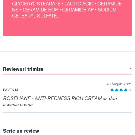
GLYCERYL STEARATE • LACTIC ACID • CERAMIDE
NS • CERAMIDE EOP • CERAMIDE AP • SODIUM
CETEARYL SULFATE.
:
Reviewuri trimise
1
20 August 2021
PAVEN M.
ROSÉLIANE - ANTI-REDNESS RICH CREAM as dori
aceasta crema
Scrie un review