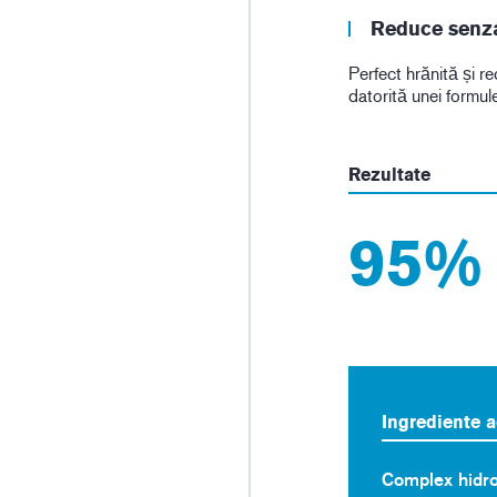
Reduce senzaț
Perfect hrănită și re
datorită unei formul
Rezultate
95%
Ingrediente a
Complex hidro