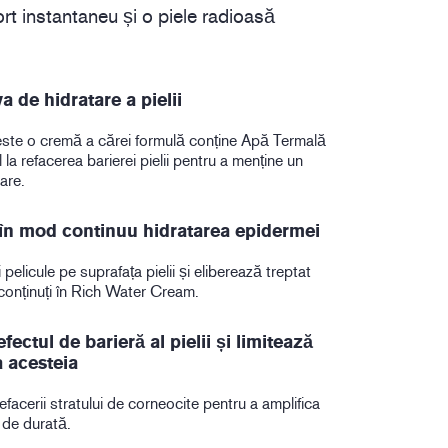
rt instantaneu și o piele radioasă
a de hidratare a pielii
ste o cremă a cărei formulă conține Apă Termală
l la refacerea barierei pielii pentru a menține un
are.
în mod continuu hidratarea epidermei
 pelicule pe suprafața pielii și eliberează treptat
 conținuți în Rich Water Cream.
fectul de barieră al pielii și limitează
 acesteia
facerii stratului de corneocite pentru a amplifica
 de durată.