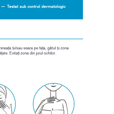
Testat sub control dermatologic
mineața și/sau seara pe fața, gâtul și zona
țate. Evitați zona din jurul ochilor.