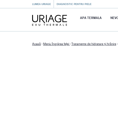
LUMEA URIAGE
DIAGNOSTIC PENTRU PIELE
APA TERMALA
NEVO
Acasă
›
Meniu Îngrijirea feței
›
Tratamente de hidratare și hrănire