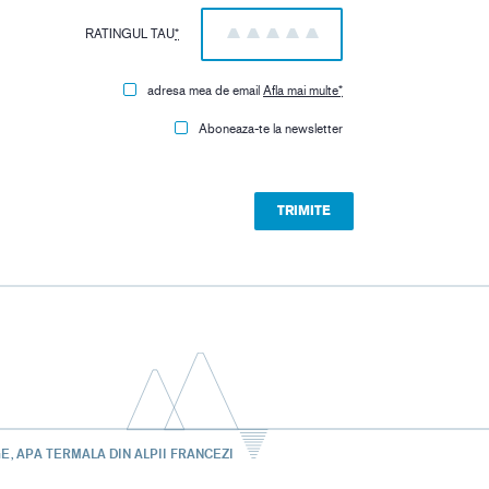
RATINGUL TAU
*
1
2
3
4
5
adresa mea de email
Afla mai multe
*
Aboneaza-te la newsletter
E, APA TERMALA DIN ALPII FRANCEZI