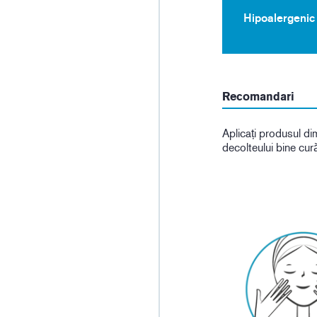
Hipoalergenic
Recomandari
Aplicați produsul di
decolteului bine cură