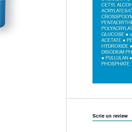
CETYL ALCOH
ACRYLATES/C
CROSSPOLYM
PENTAERYTHR
POLYACRYLAT
GLUCOSE ● 
ACETATE ● P
HYDROXIDE ●
DISODIUM PH
● PULLULAN 
PHOSPHATE
Scrie un review