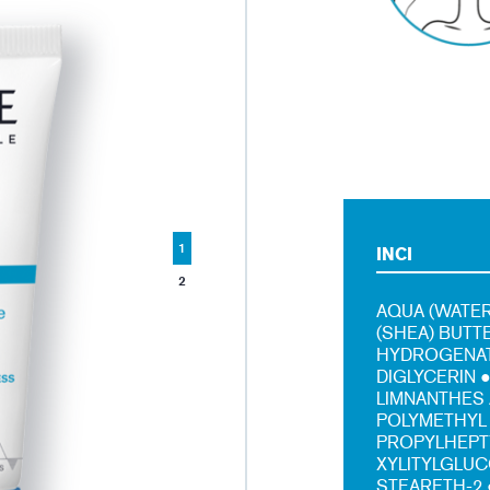
1
INCI
2
AQUA (WATER
(SHEA) BUTT
HYDROGENAT
DIGLYCERIN 
LIMNANTHES 
POLYMETHYL
PROPYLHEPTY
XYLITYLGLUC
STEARETH-2 