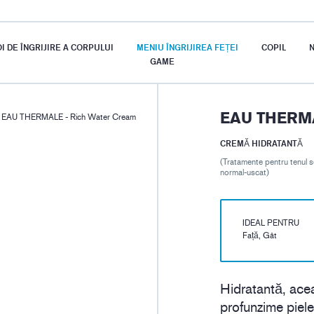
I DE ÎNGRIJIRE A CORPULUI
MENIU ÎNGRIJIREA FEȚEI
COPIL
N
GAME
EAU THERM
›
EAU THERMALE - Rich Water Cream
CREMĂ HIDRATANTĂ
(Tratamente pentru tenul s
normal-uscat)
IDEAL PENTRU
Față, Gât
Hidratantă, ace
profunzime piel