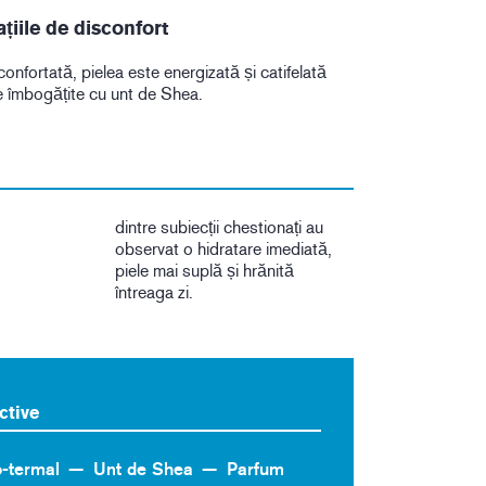
iile de disconfort
confortată, pielea este energizată și catifelată
e îmbogățite cu unt de Shea.
dintre subiecții chestionați au
observat o hidratare imediată,
piele mai suplă și hrănită
întreaga zi.
ctive
-termal
Unt de Shea
Parfum