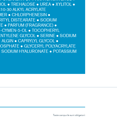
OL ● TREHALOSE ● UREA ● XYLITOL ●
10-30 ALKYL ACRYLATE
ER ● CHLORPHENESIN ●
ITYL DISTEARATE ● SODIUM
E ● PARFUM (FRAGRANCE) ●
o-CYMEN-5-OL ● TOCOPHERYL
ENTYLENE GLYCOL ● SERINE ● SODIUM
 ALGIN ● CAPRYLYL GLYCOL ●
OSPHATE ● GLYCERYL POLYACRYLATE
● SODIUM HYALURONATE ● POTASSIUM
Toate campurile sunt obligatorii