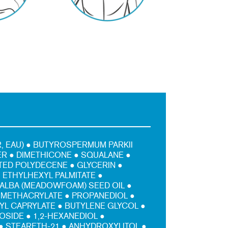
, EAU) ● BUTYROSPERMUM PARKII
ER ● DIMETHICONE ● SQUALANE ●
ED POLYDECENE ● GLYCERIN ●
● ETHYLHEXYL PALMITATE ●
ALBA (MEADOWFOAM) SEED OIL ●
 METHACRYLATE ● PROPANEDIOL ●
L CAPRYLATE ● BUTYLENE GLYCOL ●
OSIDE ● 1,2-HEXANEDIOL ●
● STEARETH-21 ● ANHYDROXYLITOL ●