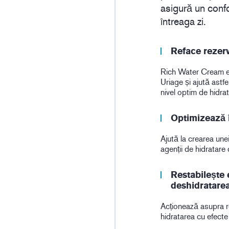
asigură un confo
întreaga zi.
Reface rezerv
Rich Water Cream e
Uriage și ajută astfe
nivel optim de hidrat
Optimizează 
Ajută la crearea unei
agenții de hidratare
Restabilește e
deshidratarea
Acționează asupra re
hidratarea cu efecte