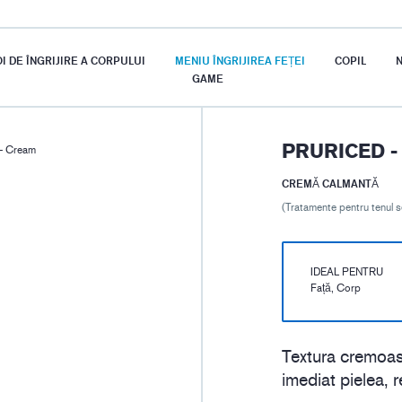
I DE ÎNGRIJIRE A CORPULUI
MENIU ÎNGRIJIREA FEȚEI
COPIL
N
GAME
PRURICED 
- Cream
CREMĂ CALMANTĂ
(Tratamente pentru tenul se
IDEAL PENTRU
Față, Corp
Textura cremoas
imediat pielea, r