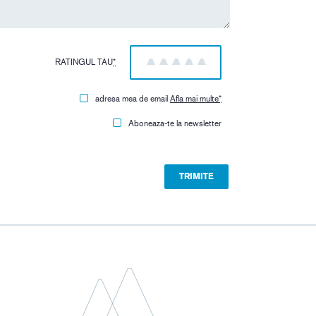
RATINGUL TAU
*
1
2
3
4
5
adresa mea de email
Afla mai multe
*
Aboneaza-te la newsletter