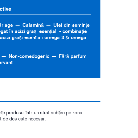
ctive
Uriage
Calamină
Ulei din semințe
at în acizi grași esențiali - combinație
 acizi grași esențiali omega 3 și omega
Non-comedogenic
Fără parfum
rvanți
tețe produsul într-un strat subțire pe zona
cât de des este necesar.