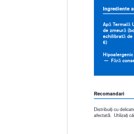
Ingrediente a
Apă Termală 
de zmeură (bog
echilibrată de
6)
Hipoalergenic
Fără conse
Recomandari
Distribuiți cu delica
afectată. Utilizați 