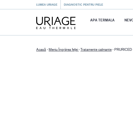
LUMEA URIAGE
DIAGNOSTIC PENTRU PIELE
APA TERMALA
NEVO
Acasă
›
Meniu Îngrijirea feței
›
Tratamente calmante
›
PRURICED 