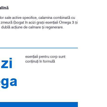
alină
lor sale active specifice, calamina combinată cu
e zmeură (bogat în acizi grași esențiali Omega 3 și
dublă acțiune de calmare și regenerare.
esențiali pentru corp sunt
izi
conținuți în formulă
ga