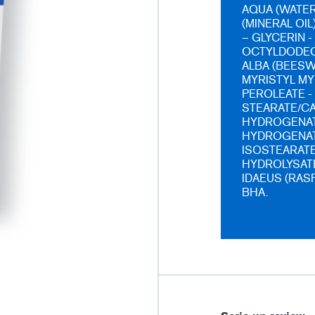
AQUA (WATER
(MINERAL OIL
– GLYCERIN 
OCTYLDODEC
ALBA (BEESW
MYRISTYL MY
PEROLEATE -
STEARATE/CA
HYDROGENATE
HYDROGENATE
ISOSTEARAT
HYDROLYSATE
IDAEUS (RASP
BHA.