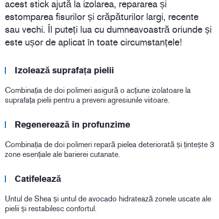
acest stick ajută la izolarea, repararea și
estomparea fisurilor și crăpăturilor largi, recente
sau vechi. Îl puteți lua cu dumneavoastră oriunde și
este ușor de aplicat în toate circumstanțele!
Izolează suprafața pielii
Combinația de doi polimeri asigură o acțiune izolatoare la
suprafața pielii pentru a preveni agresiunile viitoare.
Regenerează în profunzime
Combinația de doi polimeri repară pielea deteriorată și țintește 3
zone esențiale ale barierei cutanate.
Catifelează
Untul de Shea și untul de avocado hidratează zonele uscate ale
pielii și restabilesc confortul.