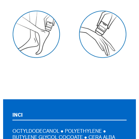
INCI
OCTYLDODECANOL ● POLYETHYLENE ●
BUTYLENE GLYCOL COCOATE ● CERA ALBA