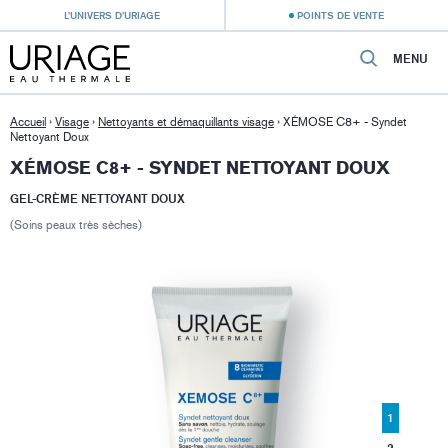
L’UNIVERS D’URIAGE
POINTS DE VENTE
MENU
Accueil
›
Visage
›
Nettoyants et démaquillants visage
›
XÉMOSE C8+ - Syndet
Nettoyant Doux
XÉMOSE C8+ - SYNDET NETTOYANT DOUX
GEL-CRÈME NETTOYANT DOUX
(Soins peaux très sèches)
1
2