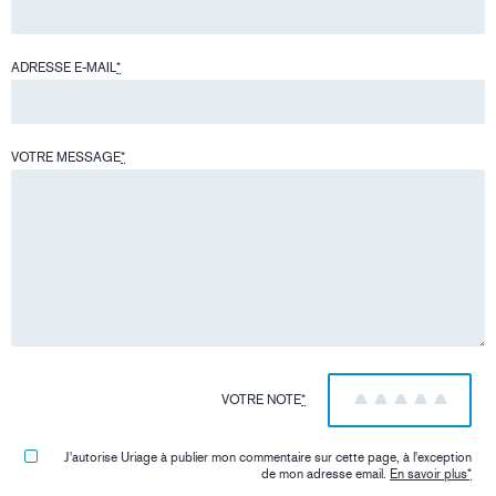
ADRESSE E-MAIL
*
VOTRE MESSAGE
*
VOTRE NOTE
*
1
2
3
4
5
J'autorise Uriage à publier mon commentaire sur cette page, à l'exception
de mon adresse email.
En savoir plus
*