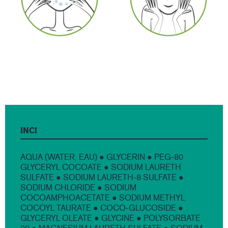
INCI
AQUA (WATER, EAU) ● GLYCERIN ● PEG-80
GLYCERYL COCOATE ● SODIUM LAURETH
SULFATE ● SODIUM LAURETH-8 SULFATE ●
SODIUM CHLORIDE ● SODIUM
COCOAMPHOACETATE ● SODIUM METHYL
COCOYL TAURATE ● COCO-GLUCOSIDE ●
GLYCERYL OLEATE ● GLYCINE ● POLYSORBATE