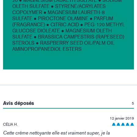
20 ● MAGNESIUM LAURETH SULFATE ● SODIUM
OLETH SULFATE ● STYRENE/ACRYLATES
COPOLYMER ● MAGNESIUM LAURETH-8
SULFATE ● PIROCTONE OLAMINE ● PARFUM
(FRAGRANCE) ● CITRIC ACID ● PEG-120 METHYL
GLUCOSE DIOLEATE ● MAGNESIUM OLETH
SULFATE ● BRASSICA CAMPESTRIS (RAPESEED)
STEROLS ● RASPBERRY SEED OIL/PALM OIL
AMINOPROPANEDIOL ESTERS
:
Avis déposés
5
12 janvier 2019
CÉLIA H.
Cette crème nettoyante elle est vraiment super, je la