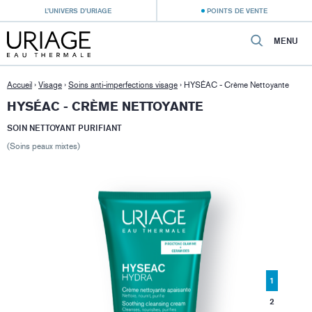
L’UNIVERS D’URIAGE
POINTS DE VENTE
MENU
Accueil
›
Visage
›
Soins anti-imperfections visage
›
HYSÉAC - Crème Nettoyante
HYSÉAC - CRÈME NETTOYANTE
SOIN NETTOYANT PURIFIANT
(Soins peaux mixtes)
1
2