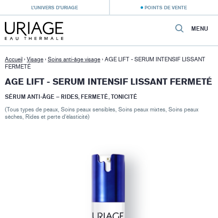
L’UNIVERS D’URIAGE
POINTS DE VENTE
MENU
Accueil
›
Visage
›
Soins anti-âge visage
›
AGE LIFT - SERUM INTENSIF LISSANT
FERMETÉ
AGE LIFT - SERUM INTENSIF LISSANT FERMETÉ
SÉRUM ANTI-ÂGE – RIDES, FERMETÉ, TONICITÉ
(Tous types de peaux, Soins peaux sensibles, Soins peaux mixtes, Soins peaux
sèches, Rides et perte d'élasticité)