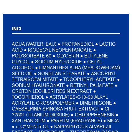
INCI
AQUA (WATER, EAU) ● PROPANEDIOL ● LACTIC
ACID ● ISODECYL NEOPENTANOATE ●
POLYSORBATE 60 ● GLYCERIN ● BUTYLENE
GLYCOL ● SODIUM HYDROXIDE ● CETYL
ALCOHOL ● LIMNANTHES ALBA (MEADOWFOAM)
SEED OIL ● SORBITAN STEARATE ● ASCORBYL
TETRAISOPALMITATE ● TOCOPHERYL ACETATE ●
SODIUM HYALURONATE ● RETINYL PALMITATE ●
CROTON LECHLERI RESIN EXTRACT ●
TOCOPHEROL ● ACRYLATES/C10-30 ALKYL
ACRYLATE CROSSPOLYMER ● DIMETHICONE ●
CAESALPINIA SPINOSA FRUIT EXTRACT ● CI
77891 (TITANIUM DIOXIDE) ● CHLORPHENESIN ●
XANTHAN GUM ● PARFUM (FRAGRANCE) ● MICA
● o-CYMEN-5-OL ● KAPPAPHYCUS ALVAREZII