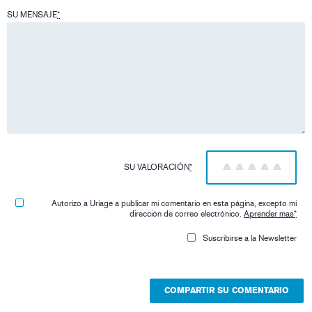
SU MENSAJE
*
SU VALORACIÓN
*
1
2
3
4
5
Autorizo ​​a Uriage a publicar mi comentario en esta página, excepto mi
dirección de correo electrónico.
Aprender mas
*
Suscribirse a la Newsletter