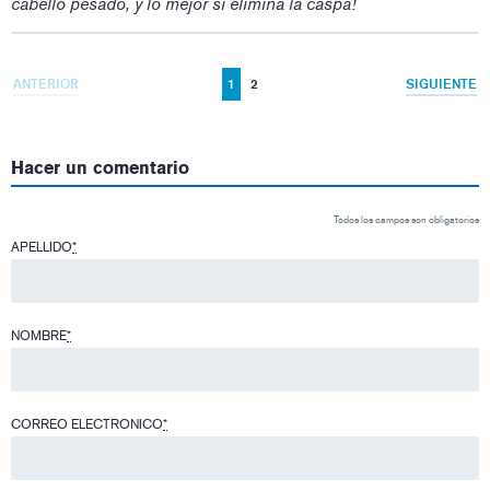
cabello pesado, y lo mejor si elimina la caspa!
ANTERIOR
1
2
SIGUIENTE
Hacer un comentario
Todos los campos son obligatorios
APELLIDO
*
NOMBRE
*
CORREO ELECTRONICO
*