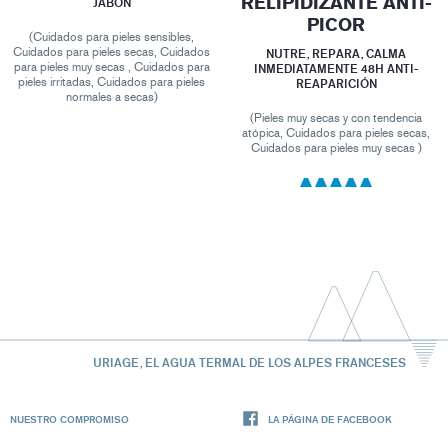
RELIPIDIZANTE ANTI-
JABÓN
PICOR
(Cuidados para pieles sensibles,
Cuidados para pieles secas, Cuidados
NUTRE, REPARA, CALMA
para pieles muy secas , Cuidados para
INMEDIATAMENTE 48H ANTI-
pieles irritadas, Cuidados para pieles
REAPARICIÓN
normales a secas)
(Pieles muy secas y con tendencia
atópica, Cuidados para pieles secas,
Cuidados para pieles muy secas )
URIAGE, EL AGUA TERMAL DE LOS ALPES FRANCESES
NUESTRO COMPROMISO
LA PÁGINA DE FACEBOOK