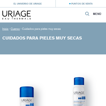
EL UNIVERSO DE URIAGE
PUNTOS DE VENTA
MENÚ
Inicio
›
Cuerpo
›
Cuidados para pieles muy secas
CUIDADOS PARA PIELES MUY SECAS