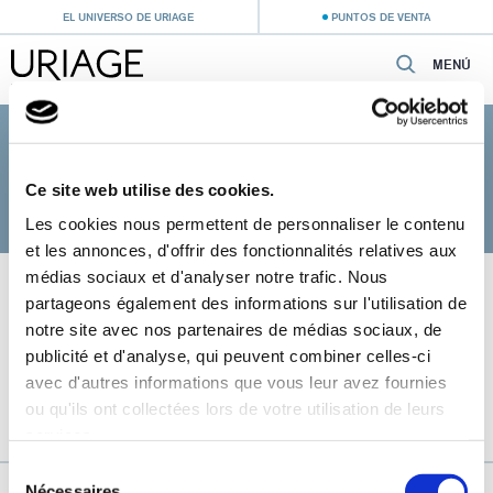
EL UNIVERSO DE URIAGE
PUNTOS DE VENTA
MENÚ
Inicio
›
Rostro
›
Cuidados para pieles intolerantes
CUIDADOS PARA PIELES INTOLERANTES
Ce site web utilise des cookies.
Les cookies nous permettent de personnaliser le contenu
et les annonces, d'offrir des fonctionnalités relatives aux
médias sociaux et d'analyser notre trafic. Nous
partageons également des informations sur l'utilisation de
notre site avec nos partenaires de médias sociaux, de
publicité et d'analyse, qui peuvent combiner celles-ci
avec d'autres informations que vous leur avez fournies
ou qu'ils ont collectées lors de votre utilisation de leurs
services.
Sélection
URIAGE, EL AGUA TERMAL DE LOS ALPES FRANCESES
Nécessaires