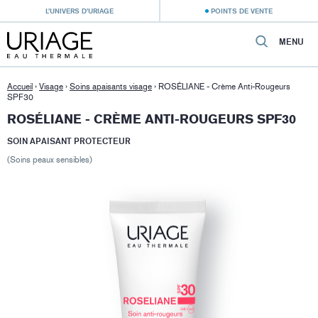
L’UNIVERS D’URIAGE
POINTS DE VENTE
MENU
Accueil
›
Visage
›
Soins apaisants visage
›
ROSÉLIANE - Crème Anti-Rougeurs
SPF30
ROSÉLIANE - CRÈME ANTI-ROUGEURS SPF30
SOIN APAISANT PROTECTEUR
(Soins peaux sensibles)