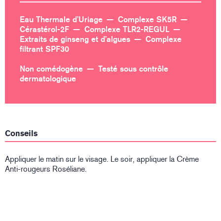
Eau Thermale d’Uriage
Complexe SK5R
Cérastérol-2F
Complexe TLR2-REGUL
Extraits de ginseng et d’algues
Complexe
filtrant SPF30
Non comédogène
Testé sous contrôle
dermatologique
Conseils
Appliquer le matin sur le visage. Le soir, appliquer la Crème
Anti-rougeurs Roséliane.