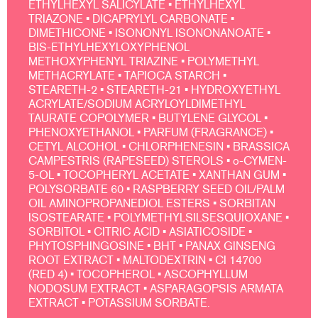
ETHYLHEXYL SALICYLATE • ETHYLHEXYL
TRIAZONE • DICAPRYLYL CARBONATE •
DIMETHICONE • ISONONYL ISONONANOATE •
BIS-ETHYLHEXYLOXYPHENOL
METHOXYPHENYL TRIAZINE • POLYMETHYL
METHACRYLATE • TAPIOCA STARCH •
STEARETH-2 • STEARETH-21 • HYDROXYETHYL
ACRYLATE/SODIUM ACRYLOYLDIMETHYL
TAURATE COPOLYMER • BUTYLENE GLYCOL •
PHENOXYETHANOL • PARFUM (FRAGRANCE) •
CETYL ALCOHOL • CHLORPHENESIN • BRASSICA
CAMPESTRIS (RAPESEED) STEROLS • o-CYMEN-
5-OL • TOCOPHERYL ACETATE • XANTHAN GUM •
POLYSORBATE 60 • RASPBERRY SEED OIL/PALM
OIL AMINOPROPANEDIOL ESTERS • SORBITAN
ISOSTEARATE • POLYMETHYLSILSESQUIOXANE •
SORBITOL • CITRIC ACID • ASIATICOSIDE •
PHYTOSPHINGOSINE • BHT • PANAX GINSENG
ROOT EXTRACT • MALTODEXTRIN • CI 14700
(RED 4) • TOCOPHEROL • ASCOPHYLLUM
NODOSUM EXTRACT • ASPARAGOPSIS ARMATA
EXTRACT • POTASSIUM SORBATE.