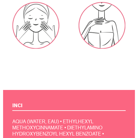
INCI
AQUA (WATER, EAU) • ETHYLHEXYL
METHOXYCINNAMATE • DIETHYLAMINO
HYDROXYBENZOYL HEXYL BENZOATE •