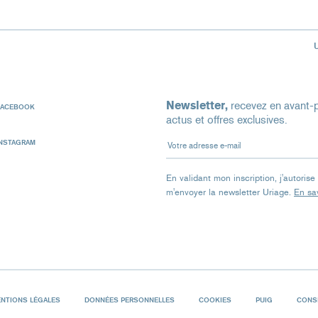
Newsletter,
recevez en avant-p
FACEBOOK
actus et offres exclusives.
Votre adresse e-mail
INSTAGRAM
En validant mon inscription, j'autoris
m'envoyer la newsletter Uriage.
En sav
NTIONS LÉGALES
DONNÉES PERSONNELLES
COOKIES
PUIG
CONSI