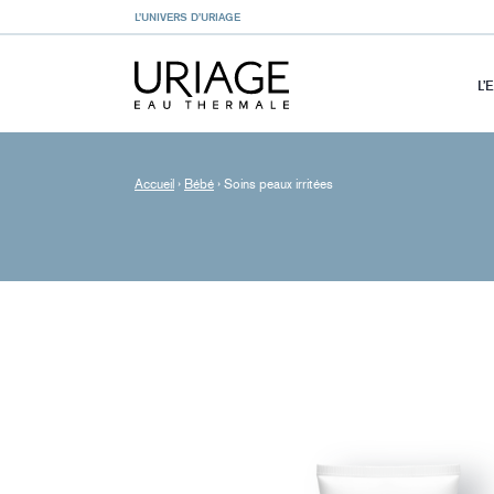
L’UNIVERS D’URIAGE
L’
Accueil
›
Bébé
›
Soins peaux irritées