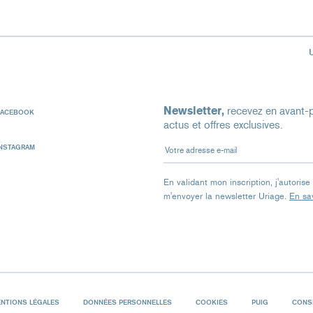
Newsletter,
recevez en avant-p
FACEBOOK
actus et offres exclusives.
Votre adresse e-mail
INSTAGRAM
En validant mon inscription, j'autoris
m'envoyer la newsletter Uriage.
En sav
NTIONS LÉGALES
DONNÉES PERSONNELLES
COOKIES
PUIG
CONSI