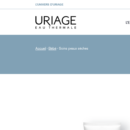
L’UNIVERS D’URIAGE
L’
Accueil
›
Bébé
›
Soins peaux sèches