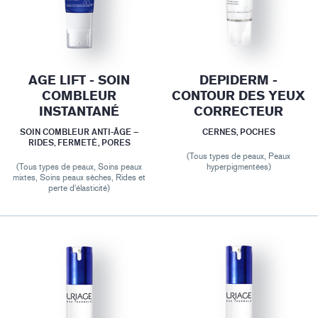
AGE LIFT - SOIN
DEPIDERM -
COMBLEUR
CONTOUR DES YEUX
INSTANTANÉ
CORRECTEUR
SOIN COMBLEUR ANTI-ÂGE –
CERNES, POCHES
RIDES, FERMETÉ, PORES
(Tous types de peaux, Peaux
(Tous types de peaux, Soins peaux
hyperpigmentées)
mixtes, Soins peaux sèches, Rides et
perte d'élasticité)