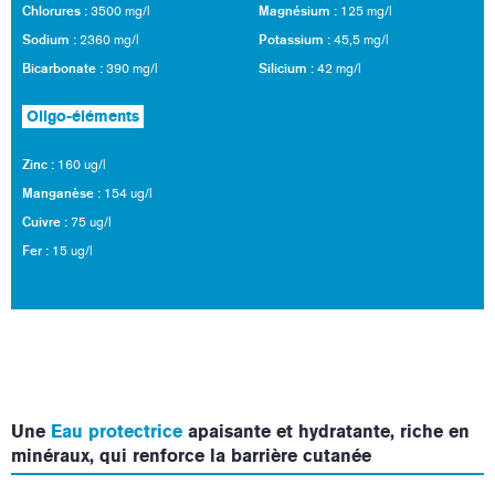
Chlorures :
Magnésium :
3500 mg/l
125 mg/l
Sodium :
Potassium :
2360 mg/l
45,5 mg/l
Bicarbonate :
Silicium :
390 mg/l
42 mg/l
Oligo-éléments
Zinc :
160 ug/l
Manganèse :
154 ug/l
Cuivre :
75 ug/l
Fer :
15 ug/l
Une
Eau protectrice
apaisante et hydratante, riche en
minéraux, qui renforce la barrière cutanée