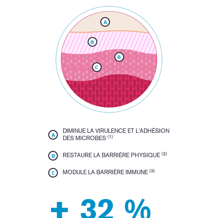
A
B
B
C
DIMINUE LA VIRULENCE ET L'ADHÉSION
A
(1)
DES MICROBES
(2)
RESTAURE LA BARRIÈRE PHYSIQUE
B
(3)
MODULE LA BARRIÈRE IMMUNE
C
+ 32 %