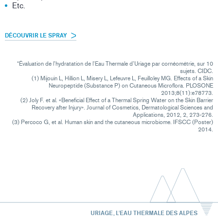
Etc.
DÉCOUVRIR LE SPRAY
*Évaluation de l’hydratation de l’Eau Thermale d’Uriage par cornéométrie, sur 10
sujets. CIDC.
(1) Mijouin L, Hillion L, Misery L, Lefeuvre L, Feuilloley MG. Effects of a Skin
Neuropeptide (Substance P) on Cutaneous Microflora. PLOSONE
2013;8(11):e78773.
(2) Joly F. et al. «Beneficial Effect of a Thermal Spring Water on the Skin Barrier
Recovery after Injury». Journal of Cosmetics, Dermatological Sciences and
Applications, 2012, 2, 273-276.
(3) Percoco G, et al. Human skin and the cutaneous microbiome. IFSCC (Poster)
2014.
URIAGE, L'EAU THERMALE DES ALPES