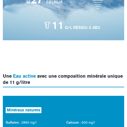
°
CELSIUS
11
G/L RÉSIDU À SEC
Une
Eau active
avec une composition minérale unique
de 11 g/litre
Minéraux naturels
Sulfates :
Calcium :
2860 mg/l
600 mg/l