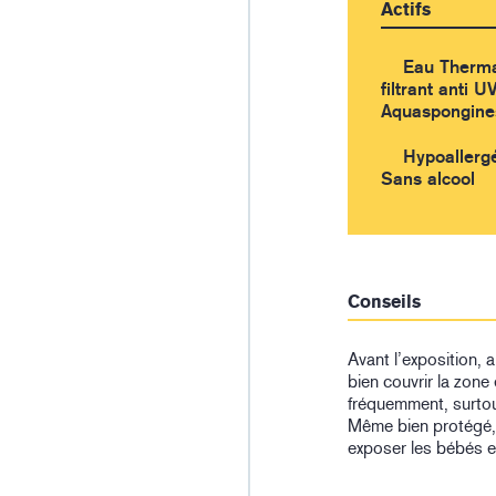
Actifs
Eau Thermal
filtrant anti 
Aquaspongine
Hypoallergé
Sans alcool
Conseils
Avant l’exposition,
bien couvrir la zone
fréquemment, surtou
Même bien protégé, 
exposer les bébés et