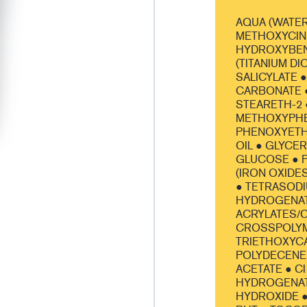
AQUA (WATER
METHOXYCIN
HYDROXYBENZ
(TITANIUM DI
SALICYLATE 
CARBONATE ●
STEARETH-2
METHOXYPHEN
PHENOXYETH
OIL ● GLYCE
GLUCOSE ● P
(IRON OXIDE
● TETRASODI
HYDROGENAT
ACRYLATES/C
CROSSPOLYME
TRIETHOXYC
POLYDECENE 
ACETATE ● CI
HYDROGENAT
HYDROXIDE ●