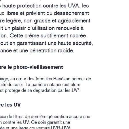
 haute protection contre les UVA, les
ux libres et prévient du dessèchement
ure légère, non grasse et agréablement
 un plaisir d’utilisation renouvelé à
ion. Cette crème subtilement nacrée
 tout en garantissant une haute sécurité,
ance et une pénétration rapide.
re le photo-vieillissement
iage, au cœur des formules Bariésun permet de
aits du soleil. La barrière cutanée est alors
est protégé de sa dégradation par les UV*.
re les UV
e de filtres de dernière génération assure une
n contre les UV. Ce soin garantit une
vée et une large couverture UVB-UVA.