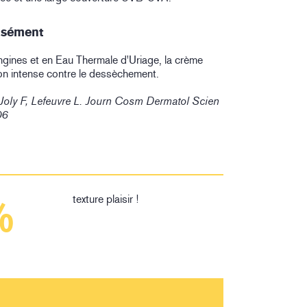
nsément
gines et en Eau Thermale d'Uriage, la crème
on intense contre le dessèchement.
 Joly F, Lefeuvre L. Journ Cosm Dermatol Scien
06
texture plaisir !
%