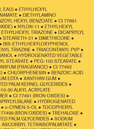
, EAU) ● ETHYLHEXYL
NAMATE ● DIETHYLAMINO
OYL HEXYL BENZOATE ● CI 77891
OXIDE) ● NYLON-11 ● ETHYLHEXYL
● ETHYLHEXYL TRIAZONE ● DICAPRYLYL
 STEARETH-21 ● DIMETHICONE ●
 ● BIS-ETHYLHEXYLOXYPHENOL
YL TRIAZINE ● TRIACONTANYL PVP ●
ANOL ● HYDROGENATED VEGETABLE
RYL STEARATE ● PEG-100 STEARATE ●
ARFUM (FRAGRANCE) ● CI 77492
S) ● CHLORPHENESIN ● BENZOIC ACID
UM EDTA ● XANTHAN GUM ●
ED PALM KERNEL GLYCERIDES ●
10-30 ALKYL ACRYLATE
R ● CI 77491 (IRON OXIDES) ●
APRYLYLSILANE ● HYDROGENATED
● o-CYMEN-5-OL ● TOCOPHERYL
 77499 (IRON OXIDES) ● TREHALOSE ●
ED PALM GLYCERIDES ● SODIUM
 ASCORBYL TETRAISOPALMITATE ●