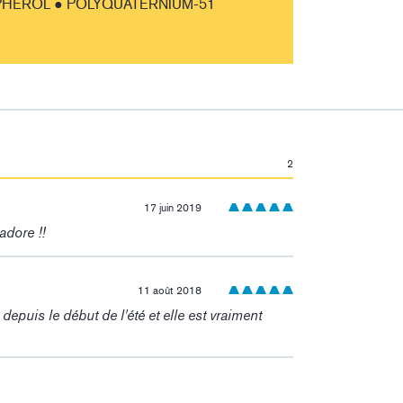
PHEROL ● POLYQUATERNIUM-51
2
17 juin 2019
adore !!
11 août 2018
 depuis le début de l'été et elle est vraiment