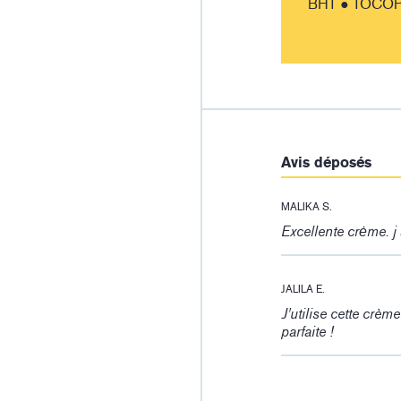
BHT ● TOCO
:
Avis déposés
MALIKA S.
Excellente crėme. j 
JALILA E.
J'utilise cette crème
parfaite !