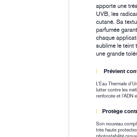
apporte une très
UVB, les radica
cutané. Sa text
parfumée garantit
chaque applicat
sublime le teint
une grande tolér
Prévient cont
L’Eau Thermale d’Ur
lutter contre les méf
renforcée et l’ADN 
Protège cont
Son nouveau complex
très haute protectio
photostabilité prou