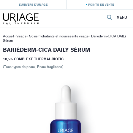
L’UNIVERS D’URIAGE
POINTS DE VENTE
MENU
Accueil
›
Visage
›
Soins hydratants et nourrissants visage
›
Bariéderm-CICA DAILY
Sérum
BARIÉDERM-CICA DAILY SÉRUM
10,5% COMPLEXE THERMAL-BIOTIC
(Tous types de peaux, Peaux fragilisées)