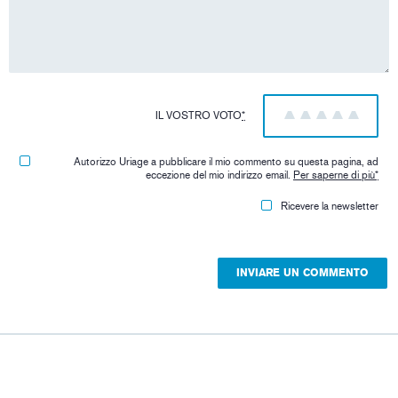
IL VOSTRO VOTO
*
1
2
3
4
5
Autorizzo Uriage a pubblicare il mio commento su questa pagina, ad
eccezione del mio indirizzo email.
Per saperne di più
*
Ricevere la newsletter