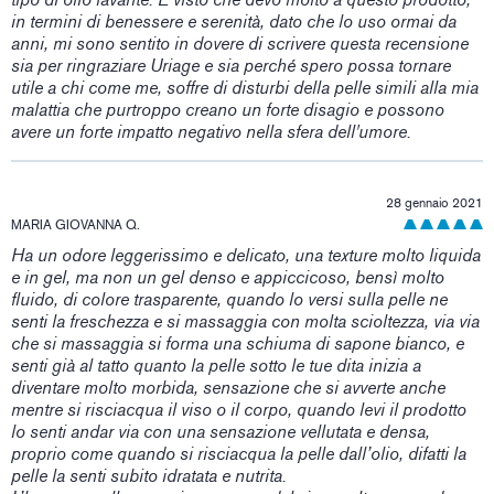
in termini di benessere e serenità, dato che lo uso ormai da
anni, mi sono sentito in dovere di scrivere questa recensione
sia per ringraziare Uriage e sia perché spero possa tornare
utile a chi come me, soffre di disturbi della pelle simili alla mia
malattia che purtroppo creano un forte disagio e possono
avere un forte impatto negativo nella sfera dell'umore.
28 gennaio 2021
MARIA GIOVANNA Q.
Ha un odore leggerissimo e delicato, una texture molto liquida
e in gel, ma non un gel denso e appiccicoso, bensì molto
fluido, di colore trasparente, quando lo versi sulla pelle ne
senti la freschezza e si massaggia con molta scioltezza, via via
che si massaggia si forma una schiuma di sapone bianco, e
senti già al tatto quanto la pelle sotto le tue dita inizia a
diventare molto morbida, sensazione che si avverte anche
mentre si risciacqua il viso o il corpo, quando levi il prodotto
lo senti andar via con una sensazione vellutata e densa,
proprio come quando si risciacqua la pelle dall’olio, difatti la
pelle la senti subito idratata e nutrita.