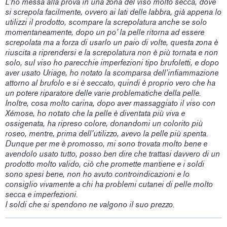
L’ho messa alla prova in una zona del viso molto secca, dove
si screpola facilmente, ovvero ai lati delle labbra, già appena lo
utilizzi il prodotto, scompare la screpolatura anche se solo
momentaneamente, dopo un po’ la pelle ritorna ad essere
screpolata ma a forza di usarlo un paio di volte, questa zona è
riuscita a riprendersi e la screpolatura non è più tornata e non
solo, sul viso ho parecchie imperfezioni tipo brufoletti, e dopo
aver usato Uriage, ho notato la scomparsa dell’infiammazione
attorno al brufolo e si è seccato, quindi è proprio vero che ha
un potere riparatore delle varie problematiche della pelle.
Inoltre, cosa molto carina, dopo aver massaggiato il viso con
Xémose, ho notato che la pelle è diventata più viva e
ossigenata, ha ripreso colore, donandomi un colorito più
roseo, mentre, prima dell’utilizzo, avevo la pelle più spenta.
Dunque per me è promosso, mi sono trovata molto bene e
avendolo usato tutto, posso ben dire che trattasi davvero di un
prodotto molto valido, ciò che promette mantiene e i soldi
sono spesi bene, non ho avuto controindicazioni e lo
consiglio vivamente a chi ha problemi cutanei di pelle molto
secca e imperfezioni.
I soldi che si spendono ne valgono il suo prezzo.