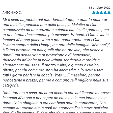
13 ottobre 2022
ANTONINO C.
Mi è stato suggerito dal mio dermatologo, in quanto soffro di
una malattia genetica rara della pelle, la Malattia di Darier,
caratterizzata da una eruzione cutanea simile alla psoriasi, ma
in una forma decisamente più invasiva. Ebbene, l'Olio lavante
lenitivo Xémose (attenzione a non confonderlo con l'Olio
lavante sempre della Uriage, ma non della famiglia "Xémose")*
è l'nico prodotto tra tutti quelli che ho provato, che riesce a
darmi una sensazione di protezione e di benessere,
riusciendo ad lenire la pelle irritata, rendedola morbida e
sicuramente più sana. Il prezzo è alto, e questo è l'unico
difetto, per chi come me, non ha alternative e lo deve usare
tutti i giorni per fare la doccia. Voto 5, il massimo, perché
nonostante il prezzo, per me è comunque il migliore nella sua
categoria.
*solo tornato a casa, mi sono accorto che sul flacone mancava
la scritta Xémose e per capire se era stata la mia farmacista a
darmi l'olio sbagliato o era cambiata solo la confezione, l'ho
cercato su questo sito e così ho scoperto l'esistenza dell'altro
tipo di olio lavante. E visto che devo molto a questo prodotto,